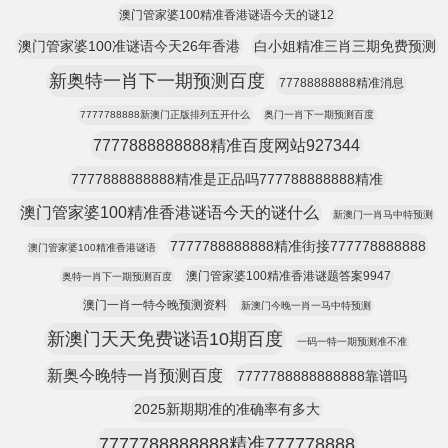
澳门管家婆100精准香港谜语今天的谜12
澳门管家婆100准谜语今天26年香港
白小姐精准三肖三期免费预测
新奥特一肖下一期预测百度
77788888888精准消息
7777788888新澳门正版排列五开什么
奥门一肖下一期预测百度
7777888888888精准百度网站927344
7777888888888精准是正品吗777788888888精准
澳门管家婆100精准香港谜语今天的谜什么
新澳门一肖马中特预测
7777788888888精准街接777778888888
澳门管家婆100精准香港谜语
澳门管家婆100精准香港谜题答案9947
奥特一肖下一期预测百度
澳门一肖一特今晚预测资料
新澳门今晚一肖一马中特预测
新澳门天天免费谜语10期百度
一码一特一期预测准不准
新奥今晚特一肖预测百度
7777788888888888靠谱吗
2025新期期准的准确率有多大
7777788888888精准777778888