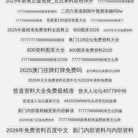
2025年新奥正版免费_五点来料双色球开
7777788888888精准解密
二四六香港期期中预测准确吗9w
7777888888888精准靠谱吗
管家婆100谜语答案大全
77778888888精准
7777888888888精准丫
2025年最精准免费资料全面释义
800图库2026
2025年天天免费资料
奥门118论坛免费资料大全
77777777888888888精准
600资料图库大全
800图库免费资料2025
7777888888888精准32209
7777788888888精准怎么用
2025澳门挂牌灯牌免费吗
金牛网论坛免费论坛资料
2026年天天免费资料百度中文与2026年资料免费领
曾道资料大全免费最精准
曾夫人论坛40779中特
曾道道人论坛最新讨论
493333WWW马头诗背后的故事
新门内部最精确更新内容解读
7777788888精准怎么防骗
7777788888新奥精准减肥效果怎么样
2026年新门正版免费资本
2026年免费资料百度中文
新门内部资料与内部资料