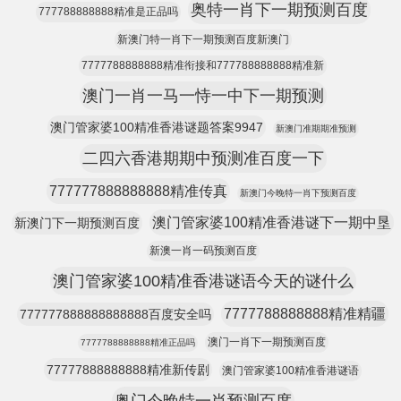
奥特一肖下一期预测百度
777788888888精准是正品吗
新澳门特一肖下一期预测百度新澳门
7777788888888精准衔接和777788888888精准新
澳门一肖一马一恃一中下一期预测
澳门管家婆100精准香港谜题答案9947
新澳门准期期准预测
二四六香港期期中预测准百度一下
777777888888888精准传真
新澳门今晚特一肖下预测百度
澳门管家婆100精准香港谜下一期中垦
新澳门下一期预测百度
新澳一肖一码预测百度
澳门管家婆100精准香港谜语今天的谜什么
7777788888888精准精疆
777777888888888888百度安全吗
澳门一肖下一期预测百度
7777788888888精准正品吗
77777888888888精准新传剧
澳门管家婆100精准香港谜语