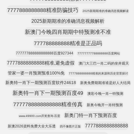
7777888888888精准防骗技巧
2025新期期准的准确消息视频解读
2025新期期准的准确消息视频解析
新澳门今晚四肖期期中特预测准不准
777788888888精准是正品吗
777777888888888888百度927344
77777777788888888百度网站
77778888888888精准,避免虚假
澳门大三巴一肖二码的坐井观天
管家一婆一肖预测预准100%免
7777888888888精准的来源和历史背景探讨
新奥特一肖下一期预测百度软件24618
新奥免费期期准谁是好人大结局
新奥特一肖下一期预测百度49
澳彩今晚一肖一特预测
7777788888888888精准传真
新奥今晚开一肖特预测
新奥门特一肖下预测百度
www.49900.com开奖查询-百度
7777888888888888
新澳2026資料免费大全大乐透
四不像图片正版