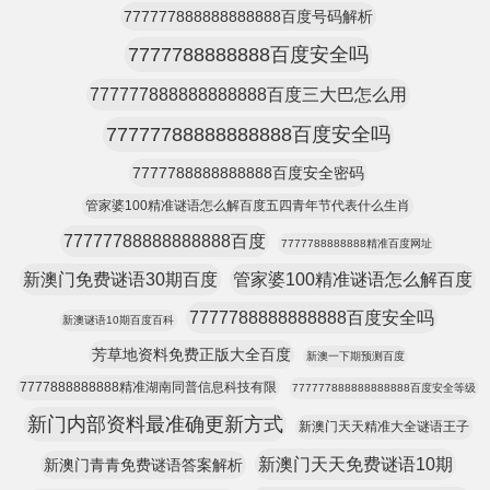
777777888888888888百度号码解析
7777788888888百度安全吗
777777888888888888百度三大巴怎么用
77777788888888888百度安全吗
7777788888888888百度安全密码
管家婆100精准谜语怎么解百度五四青年节代表什么生肖
77777788888888888百度
7777788888888精准百度网址
新澳门免费谜语30期百度
管家婆100精准谜语怎么解百度
7777788888888888百度安全吗
新澳谜语10期百度百科
芳草地资料免费正版大全百度
新澳一下期预测百度
7777888888888精准湖南同普信息科技有限
777777888888888888百度安全等级
新门内部资料最准确更新方式
新澳门天天精准大全谜语王子
新澳门天天免费谜语10期
新澳门青青免费谜语答案解析