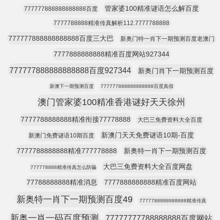
管家婆100精准谜语怎么解百度
777777888888888888百度
7777788888精准传真解析112.7777788888
777777888888888888百度三大巴
新奥门特一肖下一期预测百度老澳门
7777888888888精准百度网站927344
777777888888888888百度927344
新奥门肖下一期预测百度
新澳下一期预测百度
777777888888888888百度真假
澳门管家婆100精准香港谜好天天徐州
7777788888888精准衔接77778888
大巴三免费资料大全百度
新澳门天天免费谜语10期-百度
新澳门免费谜语10期百度
7777788888888精准777778888
新奥特一肖下一期预测百度
大巴三免费资料大全百度网盘
777778888精准传真怎么防骗
77788888888精准消息
7777888888888精准百度网站
新奥特一肖下一期预测百度49
7777788888888888精准传真
新奥一肖一码百度预测
77777777788888888百度网站