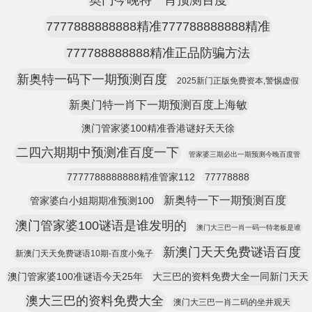
奥门今晚特一肖预测百度
7777888888888精准777788888888精准
777788888888精准正品防骗方法
新奥特一码下一期预测百度
2025新门正版免费资本,警惕虚假
新奥门特一肖下一期预测百度上海敏
澳门管家婆100精准香港谜好天天徐
二四六期期中预测准百度一下
管家婆三期必出一期预测今晚百度管
7777788888888精准管家112
77778888
新奥特一下一期预测百度
管家婆白小姐期期准预测100
澳门管家婆100谜语是谁发明的
澳门大三巴一肖一码一特老板是谁
新澳门天天免费谜语百度
新澳门天天免费谜语10期-百度小兔子
澳门管家婆100准谜语今天25年
大三巴的资料免费大全一同新门天天
澳大三巴的资料免费大全
澳门大三巴一肖二码的坐井观天