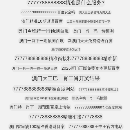
7777788888888精准是什么服务?
777777888888888888百度安全吗
澳大三巴的资料免费大全
澳门精准10期谜语百度
二四六香港期期中预测准百度一下
奥门今晚特一肖预测百度
奥门一肖一码一恃预测
澳门一肖下一期预测百度
新澳门天天免费谜语百度
澳门管家婆谜语怎么猜
7777788888888精准衔接和777788888888精准新
2026新门正版免费资本更新百度
澳门一肖一码一特一预测百度
澳门大三巴一肖二肖开奖结果
7777888888888精准百度网站
7777788888888精准管家112
新奥今晚一肖一码预测
澳门管家婆100精准香港谜题答案
奥门特一肖下一期预测百度上海敏
7777788888888精准百度网站
7777788888888精准衔接77778888
澳门管家婆100精准香港谜答案
77777888888王中王官方电话