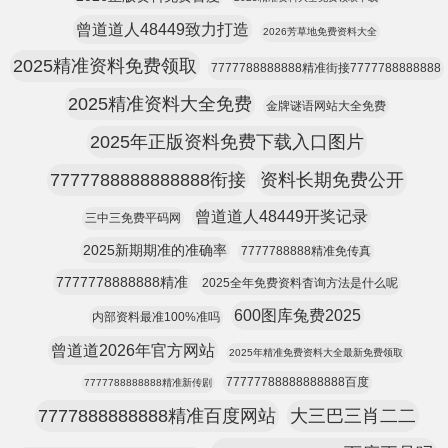
曾道道人48449致力打造
2026芳草地免费资料大全
2025精准资料免费领取
7777788888888精准街接7777788888888
2025精准资料大全免费
金牌谜语网站大全免费
2025年正版资料免费下载入口图片
7777788888888888衔接
资料长期免费公开
曾道道人48449开奖记录
三中三免费平码网
2025新期期准的准确率
7777788888精准免传真
7777778888888精准
2025全年免费资料杳询方法是什么呢
600图库兔费2025
内部资料最准100%准吗
曾道道2026年官方网站
2025年精准免费资料大全最新免费领取
77777788888888888百度
7777788888888精准新传剧
7777888888888精准百度网站
大三巴三肖二二