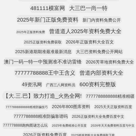
481111横富网
大三巴一尚一特
2025年新门正版免费资料
新门内资料免费公开
曾道道人2025年资料免费大全
2025年正版资料免费
2026年正版资料大全百文
2025正版资料免费获取
2025新港期期准最准最新消息
大三巴资料免费公开网站
澳门一码一特一中预测准不准访雷锋
2026芳草地资料免费大全
77777788888王中王含义
曾道内部资料大全
600资料完整版
49资汛网
广西三八网资料员
【大.三.巴】致力打造_火热全网!
7777788888888精准精疆
2026年800图库资料
2025天天正版资料百度
7777888888888精准防骗技巧
7777788888精准防骗靠谱吗
2026正版资料大全免费百度中文
777778888跑狗图谜怎么玩
2025年免费精准公开百度
2026年天天免费资料百度与中文
2026正版资料免费百度
2025精准资料大全免费领取下载