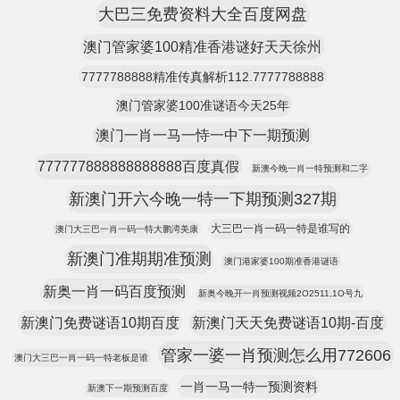
大巴三免费资料大全百度网盘
澳门管家婆100精准香港谜好天天徐州
7777788888精准传真解析112.7777788888
澳门管家婆100准谜语今天25年
澳门一肖一马一恃一中下一期预测
777777888888888888百度真假
新澳今晚一肖一特预测和二字
新澳门开六今晚一特一下期预测327期
大三巴一肖一码一特是谁写的
澳门大三巴一肖一码一特大鹏湾美康
新澳门准期期准预测
澳门港家婆100期准香港谜语
新奥一肖一码百度预测
新奥今晚开一肖预测视频2O2511,1O号九
新澳门免费谜语10期百度
新澳门天天免费谜语10期-百度
管家一婆一肖预测怎么用772606
澳门大三巴一肖一码一特老板是谁
一肖一马一特一预测资料
新澳下一期预测百度