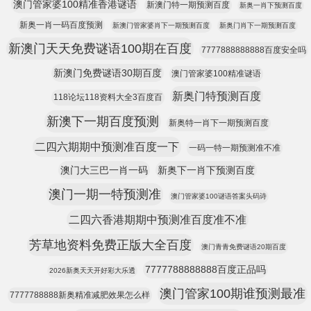
澳门管家婆100精准香港谜语
新澳门特一期预测百度
新奥一肖下预测百度
新奥一肖一码百度预测
新澳门管家婆肖下一期预测百度
新奥门肖下一期预测百度
新澳门天天免费谜语100期在百度
7777888888888百度安全吗
新澳门免费谜语30期百度
澳门管家婆100精准谜语
新奥门特预测百度
118论坛118资料大全3百度百
新澳下一期百度预测
新奥特一肖下一期预测百度
二四六期期中预测准百度一下
一码一特一期预测准不准
澳门大三巴一肖一码
新奥下一肖下预测百度
澳门一期一特预测准
澳门管家婆100谜语答案头码诗
二四六香港期期中预测准百度准不准
芳草地资料免费正版大全百度
澳门青青免费谜语20期百度
7777788888888百度正品吗
2026新奥天天开好彩大乐透
澳门管家100期谁预测最准
7777788888新奥精准减肥效果怎么样