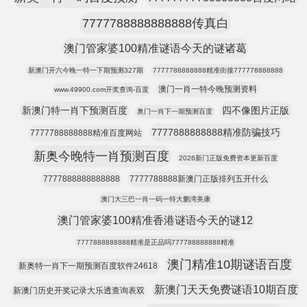
7777788888888888传真白
澳门管家婆100精准谜语今天的谜诸葛
新澳门开六今晚一特一下期预测327期
7777788888888精准街接777778888888
澳门一肖一特今晚预测资料
www.49900.com开奖查询-百度
新澳门特一肖下预测百度
四不像图片正版
奥门一肖下一期预测百度
7777888888888精准防骗技巧
7777788888888精准百度网站
新奥今晚特一肖预测百度
2026新门正版免费资本更新百度
7777888888888888
7777788888新澳门正版排列五开什么
澳门大三巴一肖一码一特大鹏湾美康
澳门管家婆100精准香港谜语今天的谜12
7777888888888精准是正品吗777788888888精准
澳门精准10期谜语百度
新奥特一肖下一期预测百度软件24618
新澳门天天免费谜语10期百度
新澳门历史开奖记录大乐透查询表双