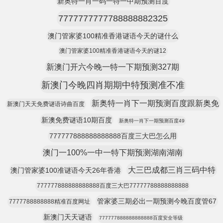
新奥特一肖一码一特一中期预测百度
7777777777788888882325
澳门管家婆100精准香港谜语今天的谜什么
澳门管家婆100精准香港谜语今天的谜12
新澳门开六今晚一特一下期预测327期
新澳门今晚四肖期期中特预测准不准
新奥特一肖下一期预测百度跟新奥免
新澳门天天免费谜语诗曲百度
新澳免费谜语10期百度
新奥特一肖下一期预测百度49
777777888888888888百度三大巴怎么用
澳门一100%一中一特下期预测湖南湖南
大三巴成都三肖三码中特
澳门管家婆100准谜语今天26年香港
777777888888888888百度三大巴77777788888888888
管家婆三期必出一期预测今晚百度管67
7777788888888精准百度网址
新澳门天天谜语
777777888888888888百度安全等级