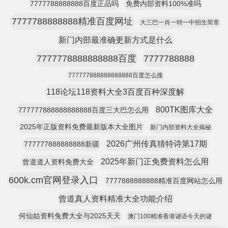
7777788888888百度正品吗
免费内部资料100%准吗
7777788888888精准百度网址
大三巴一肖一特一中招生简章
新门内部最准确更新方式是什么
7777778888888888百度
7777788888
777777888888888888百度怎么搜
118论坛118资料大全3百度百种深度解
800TK图库大全
777777888888888888百度三大巴怎么用
2025年正版资料免费最新版本大全图片
新门内部资料大全揭秘
2026广州传真猜特诗第17期
777777888888888新疆
2025年新门正免费资料怎么用
曾道道人资料免费大全
600k.cm官网登录入口
7777888888888精准百度网站怎么用
曾道真人资料精准大全功能介绍
何仙姑资料兔费大全与2025天天
澳门100精准香港谜语今天的谜