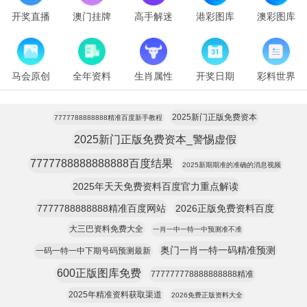
开奖直播
澳门挂牌
高手解迷
港彩图库
澳彩图库
马会原创
全年资料
生肖属性
开奖日期
彩料世界
2025新门正版免费资本
7777788888888精准百度新手教程
2025新门正版免费资本_警惕虚假
7777788888888888百度结果
2025新期期准的准确的消息视频
2025年天天免费资料百度官力重点解读
7777788888888精准百度网站
2026正版免费资料百度
大三巴资料免费大全
一肖一中一特一中预测准不准
奥门一肖一特一码精准预测
一码一特一中下期号码预测最新
600正版图库免费
777777778888888888精准
2025年精准资料获取渠道
2026免费正版资料大全