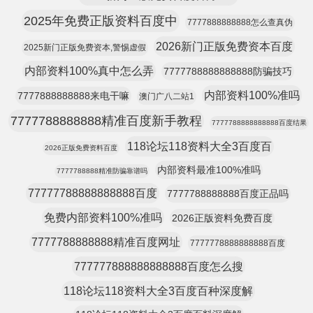
2025年免费正版资料百度中
7777888888888怎么查真伪
2026新门正版免费资本百度
2025新门正版免费资本,警惕虚假
内部资料100%真中怎么弄
7777788888888888防骗技巧
内部资料100%准吗
7777888888888来电干嘛
澳门广八二站1
7777788888888精准百度新手教程
7777788888888888百度结果
118论坛118资料大全3百度百
2026正版免费资料百度
内部资料最准100%准吗
7777788888精准防骗靠谱吗
77777788888888888百度
7777788888888百度正品吗
免费内部资料100%准吗
2026正版资料免费百度
7777788888888精准百度网址
7777778888888888百度
777777888888888888百度怎么搜
118论坛118资料大全3百度百种深度解