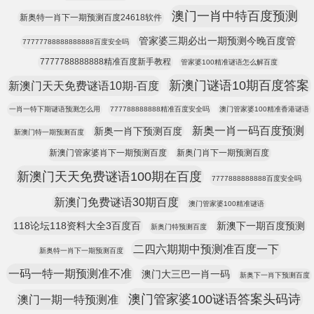
澳门一肖中特百度预测
新奥特一肖下一期预测百度24618软件
管家婆三期必出一期预测今晚百度管
77777788888888888百度安全吗
7777788888888精准百度新手教程
管家婆100精准谜语怎么解百度
新澳门谜语10期百度答案
新澳门天天免费谜语10期-百度
一肖一特下期谜语预测怎么用
777788888888精准百度安全吗
澳门管家婆100精准香港谜语
新奥一肖一码百度预测
新奥一肖下预测百度
新澳门特一期预测百度
新澳门管家婆肖下一期预测百度
新奥门肖下一期预测百度
新澳门天天免费谜语100期在百度
7777888888888百度安全吗
新澳门免费谜语30期百度
澳门管家婆100精准谜语
118论坛118资料大全3百度百
新澳下一期百度预测
新奥门特预测百度
二四六期期中预测准百度一下
新奥特一肖下一期预测百度
一码一特一期预测准不准
澳门大三巴一肖一码
新奥下一肖下预测百度
澳门管家婆100谜语答案头码诗
澳门一期一特预测准