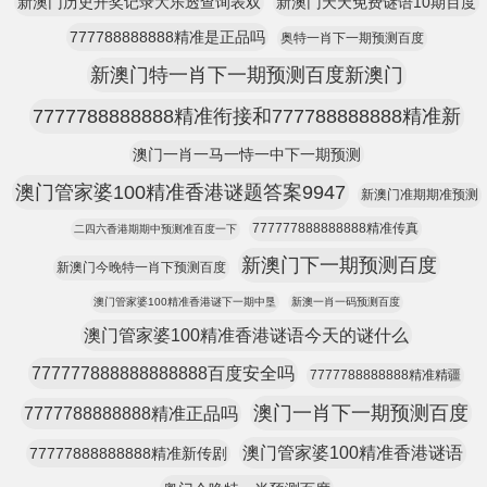
新澳门历史开奖记录大乐透查询表双
新澳门天天免费谜语10期百度
777788888888精准是正品吗
奥特一肖下一期预测百度
新澳门特一肖下一期预测百度新澳门
7777788888888精准衔接和777788888888精准新
澳门一肖一马一恃一中下一期预测
澳门管家婆100精准香港谜题答案9947
新澳门准期期准预测
777777888888888精准传真
二四六香港期期中预测准百度一下
新澳门下一期预测百度
新澳门今晚特一肖下预测百度
澳门管家婆100精准香港谜下一期中垦
新澳一肖一码预测百度
澳门管家婆100精准香港谜语今天的谜什么
777777888888888888百度安全吗
7777788888888精准精疆
澳门一肖下一期预测百度
7777788888888精准正品吗
澳门管家婆100精准香港谜语
77777888888888精准新传剧