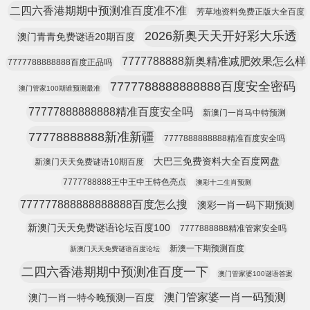
二四六香港期期中预测准百度准不准
芳草地资料免费正版大全百度
2026新奥天天开好彩大乐透
澳门青青免费谜语20期百度
7777788888新奥精准减肥效果怎么样
7777788888888百度正品吗
7777788888888888百度安全密码
澳门管家100期谁预测最准
77777888888888精准百度安全吗
新澳门一肖马中特预测
77778888888新准新疆
7777888888888精准百度安全吗
大巴三免费资料大全百度网盘
新澳门天天免费谜语10期百度
7777788888王中王中王特色亮点
澳彩十二生肖预测
777777888888888888百度怎么搜
澳彩一肖一码下期预测
新澳门天天免费谜语论坛百度100
7777888888精准管家安全吗
新澳一下期预测百度
新澳门天天免费谜语百度论坛
二四六香港期期中预测准百度一下
澳门管家婆100谜语答案
澳门管家婆一肖一码预测
澳门一肖一特今晚预测一百度