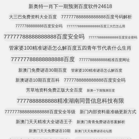
新奥特一肖下一期预测百度软件24618
大三巴免费资料大全百度
777777888888888888百度号码解析
7777788888888百度安全吗
777777888888888888百度三大巴怎么用
77777788888888888百度安全吗
7777788888888888百度安全密码
管家婆100精准谜语怎么解百度五四青年节代表什么生肖
77777788888888888百度
7777788888888精准百度网址
新澳门免费谜语30期百度
管家婆100精准谜语怎么解百度
新澳谜语10期百度百科
7777788888888888百度安全吗
芳草地资料免费正版大全百度
新澳一下期预测百度
7777888888888精准湖南同普信息科技有限
777777888888888888百度安全等级
新门内部资料最准确更新方式
新澳门天天精准大全谜语王子
新澳门青青免费谜语答案解析
新澳门天天免费谜语10期
新澳门天天免费谜语论坛图