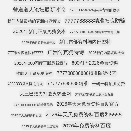
曾道道人论坛最新讨论
493333WWW马头诗背后的故事
7777788888精准怎么防骗
新门内部最精确更新内容解读
2026年新门正版免费资本
7777788888新奥精准减肥效果怎么样
新门内部资料与内部资料
2026年免费资料百度中文
广洲传真猜特诗
777米奇四色眼影7777
2026新门内部资料大全
800图库2026免费资料
2026年800图库正版最新章节
777788888888精准防骗技巧
挂牌之全篇免费资料
777777888888精准
一码一特预测免费
4933333凤凰网之九龙
大三巴致力打造火热全网
芳草地资料免费正版大全百度
2026年天天免费资料百度官方
777788888888精准是正品吗
2026年天天免费资料百度和5555
2025年天免费资料百度
2026年免费资料百度
2025年天免费资料百度官方