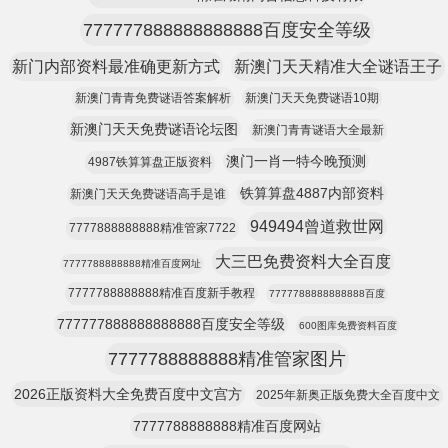
777777888888888888百度安全等级
新门内部资料最准确更新方式
新澳门天天精准大全谜语王子
新澳门青青免费谜语答案解析
新澳门天天免费谜语10期
新澳门天天免费谜语论坛图
新澳门青青谜语大全最新
澳门一肖一特今晚预测
4987铁算算盘正版资料
铁算算盘4887内部资料
新澳门天天免费谜语高手是谁
949494曾道救世网
7777888888888精准管家7722
大三巴免费资料大全百度
7777788888888精准百度网址
7777788888888精准百度新手教程
7777788888888888百度
777777888888888888百度安全等级
600图库免费资料百度
7777788888888精准管家图片
2026正版资料大全免费百度中文宫方
2025年新奥正版免费大全百度中文
7777788888888精准百度网站