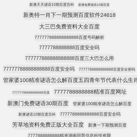
新澳天天谜语10期百度百科
新澳免费谜语10期百度
新奥特一肖下一期预测百度软件24618
大三巴免费资料大全百度
777777888888888888百度号码解析
7777788888888百度安全吗
777777888888888888百度三大巴怎么用
77777788888888888百度安全吗
7777788888888888百度安全密码
管家婆100精准谜语怎么解百度五四青年节代表什么生
7777788888888精准百度网址
77777788888888888百度
新澳门免费谜语30期百度
管家婆100精准谜语怎么解百度
7777788888888888百度安全吗
新澳谜语10期百度百科
芳草地资料免费正版大全百度
新澳一下期预测百度
7777888888888精准湖南同普信息科技有限