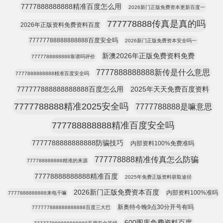
7777888888888精准百度怎么用
2026新门正版免费资本更新百度一
777778888传真是真的吗
2026年正版资料免费资料百度
77777788888888888百度安全吗
2026新门正版免费资本安全吗一
新澳2026年正版免费资料免费
7777788888888靠谱吗评价
7777888888888新传是什么意思
7777888888888精准百度安全吗
777777888888888888百度怎么用
2025年天天免费百度资料
7777788888精准2025安全吗
7777788888是嘛意思
777788888888精准百度安全吗
7777788888888888防骗技巧
内部资料100%免费准吗
777778888精准传真怎么防骗
777788888888精准的来源
77778888888888精准百度
2025年免费正版资料获取途径
2026新门正版免费资本百度
内部资料100%准吗
7777888888888来电干嘛
新奥特今晚9点30分开号有吗
777777888888888888百度三大巴
600图库免费资料百度