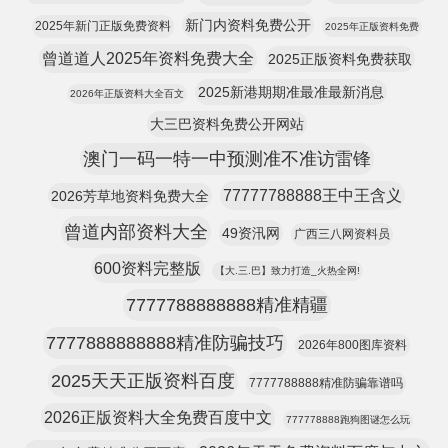
新门内资料免费公开
2025年新门正版免费资料
2025年正版资料免费
曾道道人2025年资料免费大全
2025正版资料免费获取
2025新港期期准最准最新消息
2026年正版资料大全百文
大三巴资料免费公开网站
澳门一码一特一中预测准不准访雷锋
77777788888王中王含义
2026芳草地资料免费大全
曾道内部资料大全
49资汛网
广西三八网资料员
600资料完整版
【大.三.巴】致力打造_火热全网!
7777788888888精准精疆
7777888888888精准防骗技巧
2026年800图库资料
2025天天正版资料百度
7777788888精准防骗靠谱吗
2026正版资料大全免费百度中文
777778888跑狗图谜怎么玩