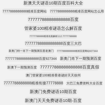
新澳天天谜语10期百度百科大全
7777888888888精准百度网站
7777888888888精准百度网站怎么用
777777888888888888百度
管家婆100精准谜语怎么解百度
7777788888精准传真解析112.7777788888
777777888888888888百度三大巴
新奥门特一肖下一期预测百度老澳门
7777888888888精准百度网站927344
新奥门肖下一期预测百度
777777888888888888百度927344
777777888888888888百度真假
新澳下一期预测百度
澳门管家婆100精准香港谜好天天徐州
7777788888888精准衔接77778888
大巴三免费资料大全百度
新澳门免费谜语10期百度
新澳门天天免费谜语10期-百度