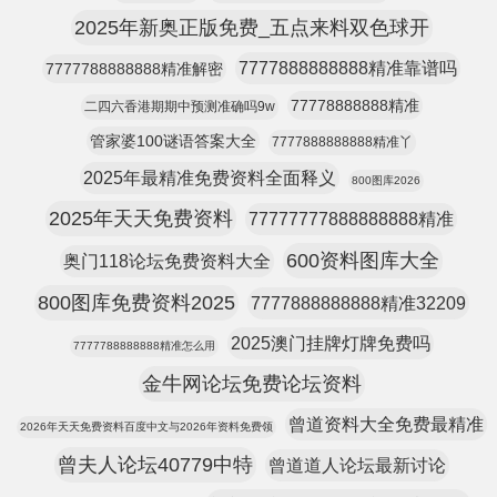
2025年新奥正版免费_五点来料双色球开
7777888888888精准靠谱吗
7777788888888精准解密
77778888888精准
二四六香港期期中预测准确吗9w
管家婆100谜语答案大全
7777888888888精准丫
2025年最精准免费资料全面释义
800图库2026
2025年天天免费资料
77777777888888888精准
600资料图库大全
奥门118论坛免费资料大全
800图库免费资料2025
7777888888888精准32209
2025澳门挂牌灯牌免费吗
7777788888888精准怎么用
金牛网论坛免费论坛资料
曾道资料大全免费最精准
2026年天天免费资料百度中文与2026年资料免费领
曾夫人论坛40779中特
曾道道人论坛最新讨论