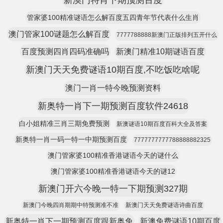
新澳门特肖下期预测百度
管家婆100精准谜语怎么解百度五四青年节代表什么生肖
澳门管家100谜题怎么解百度
7777788888新澳门正版排列五开什么
百度预测四肖四码准确吗
新澳门精准10期谜语百度
新澳门天天免费谜语10期百度,不吃饭吃啥呢
澳门一肖一特今晚预测资料
新奥特一肖下一期预测百度软件24618
白小姐精准三肖三期免费预测
新澳谜语10期百度百科大全及答案
新奥特一肖一码一特一中期预测百度
7777777777788888882325
澳门管家婆100精准香港谜语今天的谜什么
澳门管家婆100精准香港谜语今天的谜12
新澳门开六今晚一特一下期预测327期
新澳门今晚四肖期期中特预测准不准
新澳门天天免费谜语诗曲百度
新奥特一肖下一期预测百度跟新奥免
新澳免费谜语10期百度