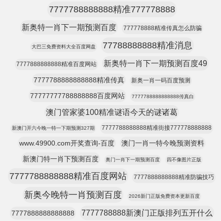
7777788888888精准777778888
新奥特一肖下一期预测百度
777778888精准传真怎么防骗
77788888888精准消息
大巴三免费资料大全百度网盘
新奥特一肖下一期预测百度49
7777888888888精准百度网站
7777788888888888精准传真
新奥一肖一码百度预测
77777777788888888百度网站
7777788888888888传真白
澳门管家婆100精准谜语今天的谜诸葛
7777788888888精准街接777778888888
新澳门开六今晚一特一下期预测327期
www.49900.com开奖查询-百度
澳门一肖一特今晚预测资料
新澳门特一肖下预测百度
奥门一肖下一期预测百度
四不像图片正版
7777788888888精准百度网站
7777888888888精准防骗技巧
新奥今晚特一肖预测百度
2026新门正版免费资本更新百度
7777788888新澳门正版排列五开什么
7777888888888888