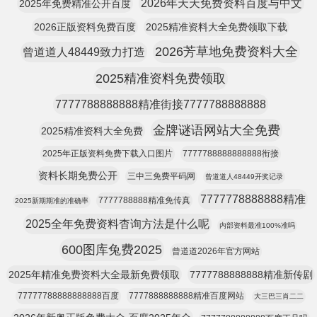
2026年天天免费资料百度与中文
2025年免费精准公开百度
2026正版资料免费百度
2025精准资料大全免费领取下载
2026芳草地免费资料大全
曾道道人48449致力打造
2025精准资料免费领取
7777788888888精准街接7777788888888
金牌谜语网站大全免费
2025精准资料大全免费
2025年正版资料免费下载入口图片
7777788888888888衔接
资料长期免费公开
三中三免费平码网
曾道道人48449开奖记录
7777778888888精准
7777788888精准免传真
2025新期期准的准确率
2025全年免费资料杳询方法是什么呢
内部资料最准100%准吗
600图库兔费2025
曾道道2026年官方网站
2025年精准免费资料大全最新免费领取
7777788888888精准新传剧
77777788888888888百度
7777888888888精准百度网站
大三巴三肖二二