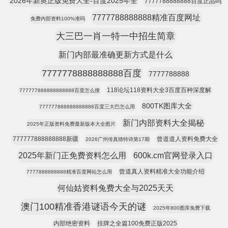
2026年新奥正版免费大全-百度2025年全
7777788888888百度正品吗
7777788888888精准百度网址
免费内部资料100%准吗
大三巴一肖一特一中招生简章
新门内部最准确更新方式是什么
7777778888888888百度
7777788888
118论坛118资料大全3百度百种深度解
777777888888888888百度怎么搜
800TK图库大全
777777888888888888百度三大巴怎么用
新门内部资料大全揭秘
2025年正版资料免费最新版本大全图片
777777888888888新疆
曾道道人资料免费大全
2026广州传真猜特诗第17期
2025年新门正免费资料怎么用
600k.cm官网登录入口
曾道真人资料精准大全功能介绍
7777888888888精准百度网站怎么用
何仙姑资料兔费大全与2025天天
澳门100精准香港谜语今天的谜
2025年800图库免费下载
内部绝密资料
挂牌之全篇100免费正版2025