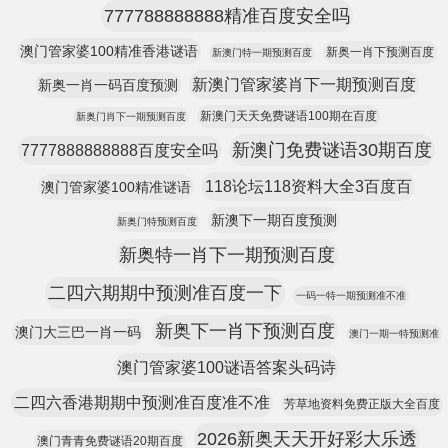
777788888888精准百度安全吗
澳门管家婆100精准香港谜语
新奥一肖下预测百度
新澳门特一期预测百度
新澳门管家婆肖下一期预测百度
新奥一肖一码百度预测
新澳门天天免费谜语100期在百度
新奥门肖下一期预测百度
新澳门免费谜语30期百度
7777888888888百度安全吗
118论坛118资料大全3百度百
澳门管家婆100精准谜语
新澳下一期百度预测
新奥门特预测百度
新奥特一肖下一期预测百度
二四六期期中预测准百度一下
一码一特一期预测准不准
新奥下一肖下预测百度
澳门大三巴一肖一码
澳门一期一特预测准
澳门管家婆100谜语答案头码诗
二四六香港期期中预测准百度准不准
芳草地资料免费正版大全百度
2026新奥天天开好彩大乐透
澳门青青免费谜语20期百度