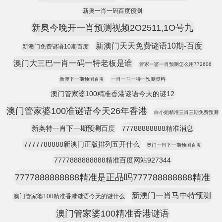
新奥一肖一码百度预测
新奥今晚开一肖预测视频2O2511,1O号九
新澳门天天免费谜语10期-百度
新澳门免费谜语10期百度
澳门大三巴一肖一码一特老板是谁
管家一婆一肖预测怎么用772606
新澳下一期预测百度
一肖一马一特一预测资料
澳门管家婆100精准香港谜语今天的谜12
澳门管家婆100准谜语今天26年香港
白小姐精准三肖三期免费预测
新奥特一肖下一期预测百度
77788888888精准消息
7777788888新澳门正版排列五开什么
奥门一肖下一期预测百度
7777888888888精准百度网站927344
7777888888888精准是正品吗777788888888精准
新澳门一肖马中特预测
澳门管家婆100精准香港谜语今天的谜什么
澳门管家婆100精准香港谜语