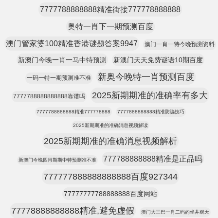
7777788888888精准街接777778888888
奥特一肖下一期预测百度
澳门管家婆100精准香港谜题答案9947
澳门一肖一特今晚预测资料
新澳门今晚一肖一马中特预测
新澳门天天免费谜语10期百度
新奥今晚特一肖预测百度
一码一特一期预测准不准
2025新期期准的准确率有多大
7777788888888888靠谱吗
7777788888888精准777778888
7777888888888精准防骗技巧
2025新期期准的准确消息视频解读
2025新期期准的准确消息视频解析
777788888888精准是正品吗
新澳门今晚四肖期期中特预测准不准
777777888888888888百度927344
77777777788888888百度网站
77778888888888精准,避免虚假
澳门大三巴一肖二码的坐井观天