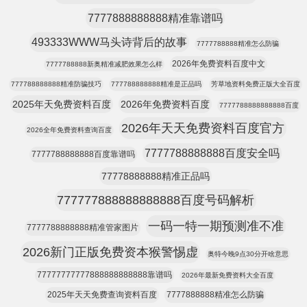
7777888888888精准靠谱吗
493333WWW马头诗背后的故事
7777788888精准怎么防骗
2026年免费资料百度中文
7777788888新奥精准减肥效果怎么样
777788888888精准防骗技巧
777788888888精准是正品吗
芳草地资料免费正版大全百度
2025年天免费资料百度
2026年免费资料百度
7777788888888888百度
2026年天天免费资料百度官方
2026全年免费资料查询百度
7777788888888百度安全吗
7777788888888百度靠谱吗
77778888888精准正品吗
777777888888888888百度号码解析
一码一特一期预测准不准
7777788888888精准管家图片
2026新门正版免费资本猴警惕虚
奥特今晚9点30分开啥意思
77777777777888888888888靠谱吗
2026年最新免费资料大全百度
2025年天天免费查询资料百度
7777888888精准怎么防骗