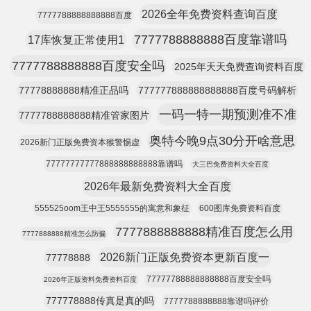
2026全年免费资料查询百度
7777788888888888百度
7777788888888百度靠谱吗
17库恢复正常使用1
7777788888888百度安全吗
2025年天天免费查询资料百度
77778888888精准正品吗
777777888888888888百度号码解析
一码一特一期预测准不准
7777788888888精准管家图片
奥特今晚9点30分开啥意思
2026新门正版免费资本猴警惕虚
77777777777888888888888靠谱吗
大三巴免费资料大全百度
2026年最新免费资料大全百度
555525oom王中王5555555的寓意和象征
600图库免费资料百度
7777888888888精准百度怎么用
7777888888精准怎么防骗
2026新门正版免费资本更新百度一
77778888
77777788888888888百度安全吗
2026年正版资料免费资料百度
777778888传真是真的吗
7777788888888靠谱吗评价