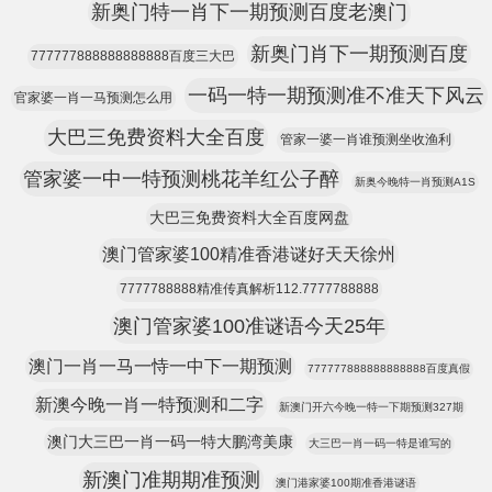
新奥门特一肖下一期预测百度老澳门
新奥门肖下一期预测百度
777777888888888888百度三大巴
一码一特一期预测准不准天下风云
官家婆一肖一马预测怎么用
大巴三免费资料大全百度
管家一婆一肖谁预测坐收渔利
管家婆一中一特预测桃花羊红公子醉
新奥今晚特一肖预测A1S
大巴三免费资料大全百度网盘
澳门管家婆100精准香港谜好天天徐州
7777788888精准传真解析112.7777788888
澳门管家婆100准谜语今天25年
澳门一肖一马一恃一中下一期预测
777777888888888888百度真假
新澳今晚一肖一特预测和二字
新澳门开六今晚一特一下期预测327期
澳门大三巴一肖一码一特大鹏湾美康
大三巴一肖一码一特是谁写的
新澳门准期期准预测
澳门港家婆100期准香港谜语