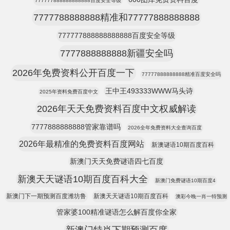
777777888888888888百度安全等级
7777788888888精准和77777888888888
777777888888888888百度安全等级
7777888888888新疆安全吗
2026年免费资料公开百度一下
77777888888888精准百度安全吗
王中王493333WWW马头诗
2025年资料免费百度中文
2026年天天免费资料百度中文权威解读
7777888888888管家靠谱吗
2026全年免费资料大全查询百度
2026年最精准的免费资料百度网站
新澳谜语10期百度百科
新澳门天天免费谜语四七百度
新澳天天谜语10期百度百科大全
新澳门免费谜语10期百度4
新澳门下一期预测百度潍坊鲁
新澳天天谜语10期百度百科
澳彩今晚一肖一特预测
管家婆100精准谜语怎么解百度你全家