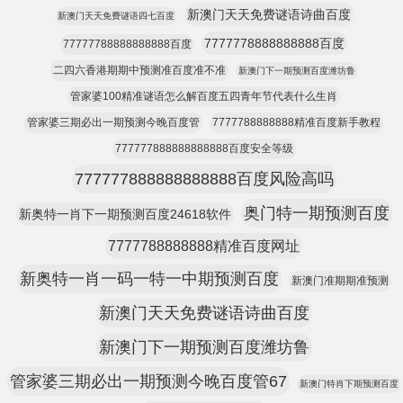
新澳门天天免费谜语诗曲百度
新澳门天天免费谜语四七百度
7777778888888888百度
77777788888888888百度
二四六香港期期中预测准百度准不准
新澳门下一期预测百度潍坊鲁
管家婆100精准谜语怎么解百度五四青年节代表什么生肖
管家婆三期必出一期预测今晚百度管
7777788888888精准百度新手教程
777777888888888888百度安全等级
777777888888888888百度风险高吗
奥门特一期预测百度
新奥特一肖下一期预测百度24618软件
7777788888888精准百度网址
新奥特一肖一码一特一中期预测百度
新澳门准期期准预测
新澳门天天免费谜语诗曲百度
新澳门下一期预测百度潍坊鲁
管家婆三期必出一期预测今晚百度管67
新澳门特肖下期预测百度