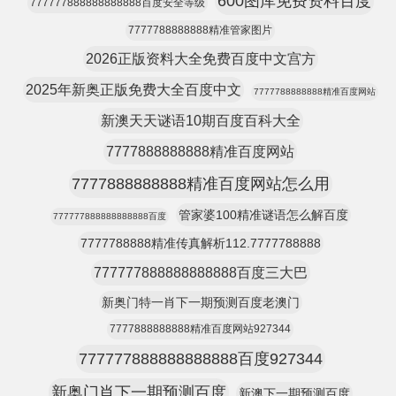
600图库免费资料百度
777777888888888888百度安全等级
7777788888888精准管家图片
2026正版资料大全免费百度中文宫方
2025年新奥正版免费大全百度中文
7777788888888精准百度网站
新澳天天谜语10期百度百科大全
7777888888888精准百度网站
7777888888888精准百度网站怎么用
管家婆100精准谜语怎么解百度
777777888888888888百度
7777788888精准传真解析112.7777788888
777777888888888888百度三大巴
新奥门特一肖下一期预测百度老澳门
7777888888888精准百度网站927344
777777888888888888百度927344
新奥门肖下一期预测百度
新澳下一期预测百度