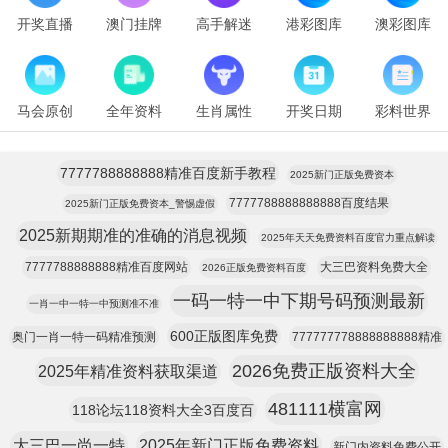
开奖直播
澳门挂牌
高手解迷
港彩图库
澳彩图库
马会原创
全年资料
生肖属性
开奖日期
彩料世界
7777788888888精准百度新手教程
2025新门正版免费资本
7777788888888888百度结果
2025新门正版免费资本_警惕虚假
2025新期期准的准确的消息视频
2025年天天免费资料百度官力重点解读
7777788888888精准百度网站
大三巴资料免费大全
2026正版免费资料百度
一码一特一中下期号码预测最新
一肖一中一特一中预测准不准
600正版图库免费
奥门一肖一特一码精准预测
777777778888888888精准
2026免费正版资料大全
2025年精准资料获取渠道
481111横富网
118论坛118资料大全3百度百
大三巴一尚一特
2025年新门正版免费资料
新门内资料免费公开