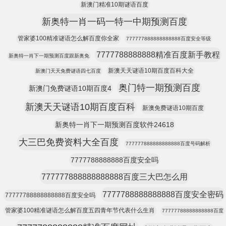
新澳门精准10期谜语百度
新奥特一肖一码一特一中期预测百度
管家婆100精准谜语怎么解百度你全家
777777888888888888百度安全等级
7777788888888精准百度新手教程
新奥特一肖下一期预测百度跟新奥免
新澳天天谜语10期百度百科大全
新澳门天天免费谜语四七百度
奥门特一期预测百度
新澳门免费谜语10期百度4
新澳天天谜语10期百度百科
新澳免费谜语10期百度
新奥特一肖下一期预测百度软件24618
大三巴免费资料大全百度
777777888888888888百度号码解析
7777788888888百度安全吗
777777888888888888百度三大巴怎么用
7777788888888888百度安全密码
77777788888888888百度安全吗
管家婆100精准谜语怎么解百度五四青年节代表什么生肖
77777788888888888百度