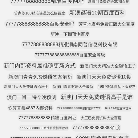
7777788888888精准百度网址
新澳门免费谜语30期百度
新澳谜语10期百度百科
管家婆100精准谜语怎么解百度
7777788888888888百度安全吗
芳草地资料免费正版大全百度
新澳一下期预测百度
7777888888888精准湖南同普信息科技有限
777777888888888888百度安全等级
新门内部资料最准确更新方式
新澳门天天精准大全谜语王子
新澳门青青免费谜语答案解析
新澳门天天免费谜语10期
新澳门天天免费谜语论坛图
新澳门青青谜语大全最新
4987铁算算盘正版资料
新澳门天天免费谜语高手是谁
澳门一肖一特今晚预测
铁算算盘4887内部资料
7777888888888精准管家7722
949494曾道救世网
7777788888888精准百度网址
大三巴免费资料大全百度
7777788888888888百度
7777788888888精准百度新手教程