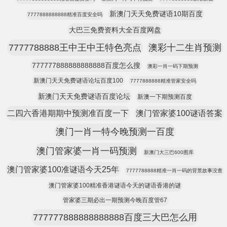
新澳门天天免费谜语10期百度
7777888888888精准百度安全吗
大巴三免费资料大全百度网盘
7777788888王中王中王特色亮点
澳彩十二生肖预测
777777888888888888百度怎么搜
澳彩一肖一码下期预测
新澳门天天免费谜语论坛百度100
7777888888精准管家安全吗
新澳门天天免费谜语百度论坛
新澳一下期预测百度
二四六香港期期中预测准百度一下
澳门管家婆100谜语答案
澳门一肖一特今晚预测一百度
澳门管家婆一肖一码预测
新澳门大三巴600图库
澳门管家婆100准谜语今天25年
7777788888精准一肖一码的背景故事没查
澳门管家婆100精准香港谜语今天的谜语香港的谜
管家婆三期必出一期预测今晚百度管67
777777888888888888百度三大巴怎么用