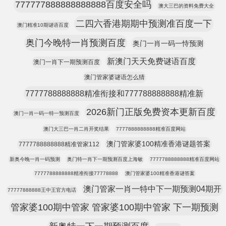
777777888888888888百度安全吗
澳大三巴的资料免费大全
二四六香港期期中预测准百度一下
澳门精准10期谜语百度
奥门今晚特一肖预测百度
奥门一肖一码一恃预测
新澳门天天免费谜语百度
澳门一肖下一期预测百度
澳门管家婆谜语怎么猜
7777788888888精准衔接和777788888888精准新
2026新门正版免费资本更新百度
澳门一肖一码一特一预测百度
澳门大三巴一肖二肖开奖结果
7777888888888精准百度网站
澳门管家婆100精准香港谜题答案
7777788888888精准管家112
新奥今晚一肖一码预测
奥门特一肖下一期预测百度上海敏
7777788888888精准百度网站
7777788888888精准衔接77778888
澳门管家婆100精准香港谜答案
澳门管家一肖一特中下一期预测04期开
77777888888王中王官方电话
管家婆100期中管家 管家婆100期中管家 下一期预测