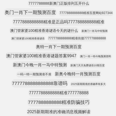
7777788888新澳门正版排列五开什么
奥门一肖下一期预测百度
7777888888888精准百度网站927344
7777888888888精准是正品吗777788888888精准
澳门管家婆100精准香港谜语今天的谜什么
新澳门一肖马中特预测
7777788888888精准街接777778888888
澳门管家婆100精准香港谜语
奥特一肖下一期预测百度
澳门管家婆100精准香港谜题答案9947
澳门一肖一特今晚预测资料
新澳门今晚一肖一马中特预测
新澳门天天免费谜语10期百度
新奥今晚特一肖预测百度
一码一特一期预测准不准
7777788888888888靠谱吗
2025新期期准的准确率有多大
7777788888888精准777778888
7777888888888精准防骗技巧
2025新期期准的准确消息视频解读