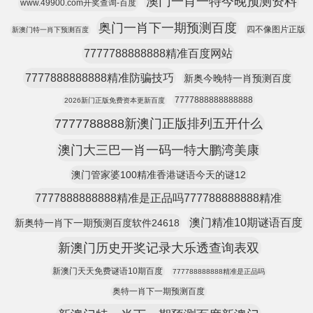
澳门一肖一特今晚预测资料
www.49900.com开奖查询-百度
奥门一肖下一期预测百度
四不像图片正版
新澳门特一肖下预测百度
7777788888888精准百度网站
7777888888888精准防骗技巧
新奥今晚特一肖预测百度
7777888888888888
2026新门正版免费资本更新百度
7777788888新澳门正版排列五开什么
澳门大三巴一肖一码一特大鹏湾美康
澳门管家婆100精准香港谜语今天的谜12
7777888888888精准是正品吗777788888888精准
澳门精准10期谜语百度
新奥特一肖下一期预测百度软件24618
新澳门历史开奖记录大乐透查询表双
新澳门天天免费谜语10期百度
777788888888精准是正品吗
奥特一肖下一期预测百度