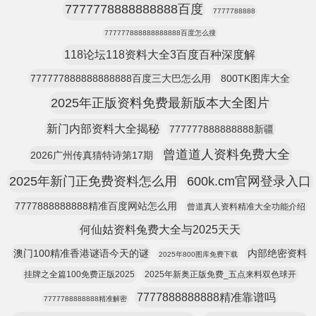
7777778888888888百度
7777788888
777777888888888888百度怎么搜
118论坛118资料大全3百度百种深度解
777777888888888888百度三大巴怎么用
800TK图库大全
2025年正版资料免费最新版本大全图片
新门内部资料大全揭秘
777777888888888新疆
曾道道人资料免费大全
2026广州传真猜特诗第17期
2025年新门正免费资料怎么用
600k.cm官网登录入口
7777888888888精准百度网站怎么用
曾道真人资料精准大全功能介绍
何仙姑资料兔费大全与2025天天
澳门100精准香港谜语今天的谜
内部绝密资料
2025年800图库免费下载
挂牌之全篇100免费正版2025
2025年新奥正版免费_五点来料双色球开
7777888888888精准靠谱吗
7777788888888精准解密