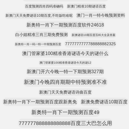
百度预测四肖四码准确吗
新澳门精准10期谜语百度
澳门一肖一特今晚预测资料
新澳门天天免费谜语10期百度,不吃饭吃啥呢
新奥特一肖下一期预测百度软件24618
白小姐精准三肖三期免费预测
新澳谜语10期百度百科大全及答案
7777777777788888882325
新奥特一肖一码一特一中期预测百度
澳门管家婆100精准香港谜语今天的谜什么
澳门管家婆100精准香港谜语今天的谜12
新澳门开六今晚一特一下期预测327期
新澳门今晚四肖期期中特预测准不准
新澳门天天免费谜语诗曲百度
新奥特一肖下一期预测百度跟新奥免
新澳免费谜语10期百度
新奥特一肖下一期预测百度49
777777888888888888百度三大巴怎么用