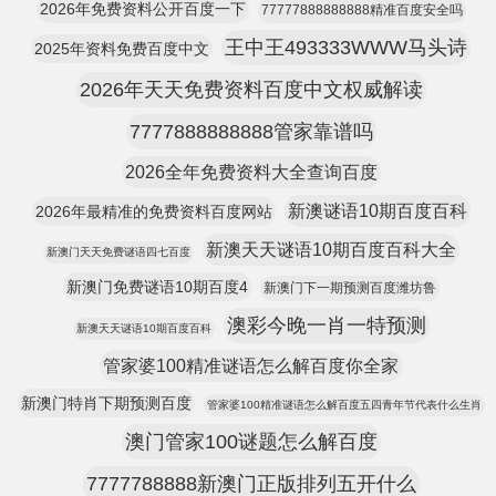
2026年免费资料公开百度一下
77777888888888精准百度安全吗
王中王493333WWW马头诗
2025年资料免费百度中文
2026年天天免费资料百度中文权威解读
7777888888888管家靠谱吗
2026全年免费资料大全查询百度
新澳谜语10期百度百科
2026年最精准的免费资料百度网站
新澳天天谜语10期百度百科大全
新澳门天天免费谜语四七百度
新澳门免费谜语10期百度4
新澳门下一期预测百度潍坊鲁
澳彩今晚一肖一特预测
新澳天天谜语10期百度百科
管家婆100精准谜语怎么解百度你全家
新澳门特肖下期预测百度
管家婆100精准谜语怎么解百度五四青年节代表什么生肖
澳门管家100谜题怎么解百度
7777788888新澳门正版排列五开什么