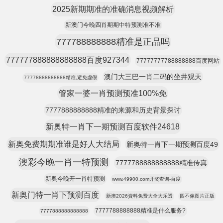
2025新期期准的准确消息视频解析
新澳门今晚四肖期期中特预测准不准
777788888888精准是正品吗
777777888888888888百度927344
77777777788888888百度网站
澳门大三巴一肖二码的坐井观天
77778888888888精准,避免虚假
管家一婆一肖预测预准100%免
7777888888888精准的来源和历史背景探讨
新奥特一肖下一期预测百度软件24618
新奥免费期期准谁是好人大结局
新奥特一肖下一期预测百度49
澳彩今晚一肖一特预测
7777788888888888精准传真
新奥今晚开一肖特预测
www.49900.com开奖查询-百度
新奥门特一肖下预测百度
新澳2026資料免费大全大乐透
四不像图片正版
7777788888888精准是什么服务?
7777888888888888