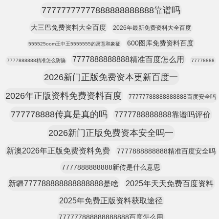
77777777777888888888888靠谱吗
大三巴免费资料大全百度
2026年最新免费资料大全百度
600图库免费资料百度
555525oom王中王5555555的寓意和象征
7777888888888精准百度怎么用
7777888888精准怎么防骗
77778888
2026新门正版免费资本更新百度一
2026年正版资料免费资料百度
77777788888888888百度安全吗
777778888传真是真的吗
7777788888888靠谱吗评价
2026新门正版免费资本安全吗一
新澳2026年正版免费资料免费
7777888888888精准百度安全吗
7777888888888新传是什么意思
新疆777788888888888888是啥
2025年天天免费百度资料
2025年免费正版资料获取途径
777777888888888888百度怎么用