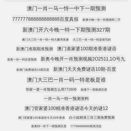
澳门一肖一马一恃一中下一期预测
777777888888888888百度真假
新澳今晚一肖一特预测和二字
新澳门开六今晚一特一下期预测327期
澳门大三巴一肖一码一特大鹏湾美康
大三巴一肖一码一特是谁写的
澳门港家婆100期准香港谜语
新澳门准期期准预测
新奥今晚开一肖预测视频2O2511,1O号九
新奥一肖一码百度预测
新澳门天天免费谜语10期-百度
新澳门免费谜语10期百度
澳门大三巴一肖一码一特老板是谁
管家一婆一肖预测怎么用772606
新澳下一期预测百度
一肖一马一特一预测资料
澳门管家婆100精准香港谜语今天的谜12
白小姐精准三肖三期免费预测
澳门管家婆100准谜语今天26年香港
新奥特一肖下一期预测百度
77788888888精准消息