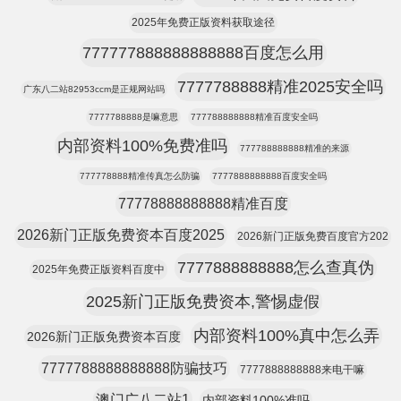
2025年免费正版资料获取途径
777777888888888888百度怎么用
7777788888精准2025安全吗
广东八二站82953ccm是正规网站吗
7777788888是嘛意思
777788888888精准百度安全吗
内部资料100%免费准吗
777788888888精准的来源
777778888精准传真怎么防骗
7777888888888百度安全吗
77778888888888精准百度
2026新门正版免费资本百度2025
2026新门正版免费百度官方202
7777888888888怎么查真伪
2025年免费正版资料百度中
2025新门正版免费资本,警惕虚假
内部资料100%真中怎么弄
2026新门正版免费资本百度
7777788888888888防骗技巧
7777888888888来电干嘛
澳门广八二站1
内部资料100%准吗