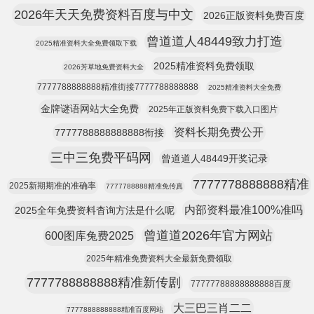
2026年天天免费资料百度与中文
2026正版资料免费百度
曾道道人48449致力打造
2025精准资料大全免费领取下载
2025精准资料免费领取
2026芳草地免费资料大全
7777788888888精准街接7777788888888
2025精准资料大全免费
金牌谜语网站大全免费
2025年正版资料免费下载入口图片
资料长期免费公开
7777788888888888衔接
三中三免费平码网
曾道道人48449开奖记录
7777778888888精准
2025新期期准的准确率
7777788888精准免传真
内部资料最准100%准吗
2025全年免费资料杳询方法是什么呢
曾道道2026年官方网站
600图库兔费2025
2025年精准免费资料大全最新免费领取
7777788888888精准新传剧
77777788888888888百度
大三巴三肖二二
7777888888888精准百度网站