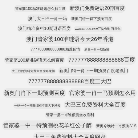
新澳门免费谜语20期百度
管家婆100精准谜题怎么解百度
澳门大三巴一肖一码
新奥门特一肖下预测百度
澳门精准资料10期谜语百度
www.49900.com开奖查询-百度免.
澳门管家婆100准谜语今天26年香港
7777888888888888精准传情
新奥一肖一期预测
777777888888888888百度
管家婆100精准谜语怎么解百度
新奥门特一肖下一期预测百度老澳门
大三巴的资料免费大全虎略龙韬
777777888888888888百度三大巴
新奥门肖下一期预测百度
官家婆一肖一马预测怎么用
大巴三免费资料大全百度
一码一特一期预测准不准天下风云
管家一婆一肖谁预测坐收渔利
管家婆一中一特预测桃花羊红公子醉
新奥今晚特一肖预测A1S
大巴三免费资料大全百度网盘