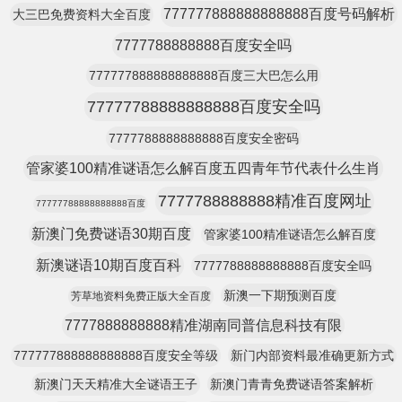
777777888888888888百度号码解析
大三巴免费资料大全百度
7777788888888百度安全吗
777777888888888888百度三大巴怎么用
77777788888888888百度安全吗
7777788888888888百度安全密码
管家婆100精准谜语怎么解百度五四青年节代表什么生肖
7777788888888精准百度网址
77777788888888888百度
新澳门免费谜语30期百度
管家婆100精准谜语怎么解百度
新澳谜语10期百度百科
7777788888888888百度安全吗
新澳一下期预测百度
芳草地资料免费正版大全百度
7777888888888精准湖南同普信息科技有限
777777888888888888百度安全等级
新门内部资料最准确更新方式
新澳门天天精准大全谜语王子
新澳门青青免费谜语答案解析