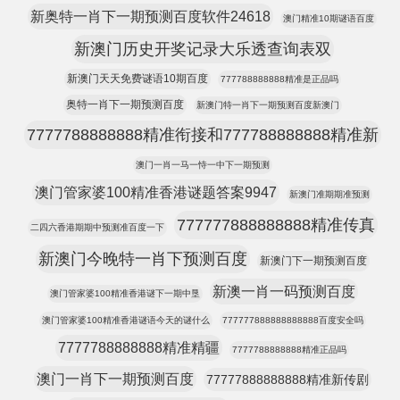
新奥特一肖下一期预测百度软件24618
澳门精准10期谜语百度
新澳门历史开奖记录大乐透查询表双
新澳门天天免费谜语10期百度
777788888888精准是正品吗
奥特一肖下一期预测百度
新澳门特一肖下一期预测百度新澳门
7777788888888精准衔接和777788888888精准新
澳门一肖一马一恃一中下一期预测
澳门管家婆100精准香港谜题答案9947
新澳门准期期准预测
777777888888888精准传真
二四六香港期期中预测准百度一下
新澳门今晚特一肖下预测百度
新澳门下一期预测百度
新澳一肖一码预测百度
澳门管家婆100精准香港谜下一期中垦
澳门管家婆100精准香港谜语今天的谜什么
777777888888888888百度安全吗
7777788888888精准精疆
7777788888888精准正品吗
澳门一肖下一期预测百度
77777888888888精准新传剧