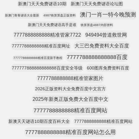
新澳门天天免费谜语10期
新澳门天天免费谜语论坛图
澳门一肖一特今晚预测
新澳门青青谜语大全最新
4987铁算算盘正版资料
新澳门天天免费谜语高手是谁
铁算算盘4887内部资料
7777888888888精准管家7722
949494曾道救世网
大三巴免费资料大全百度
7777788888888精准百度网址
7777788888888888百度
7777788888888精准百度新手教程
777777888888888888百度安全等级
600图库免费资料百度
7777788888888精准管家图片
2026正版资料大全免费百度中文宫方
2025年新奥正版免费大全百度中文
7777788888888精准百度网站
新澳天天谜语10期百度百科大全
7777888888888精准百度网站
7777888888888精准百度网站怎么用