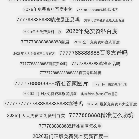
2026年免费资料百度中文
777788888888精准防骗技巧
777788888888精准是正品吗
芳草地资料免费正版大全百度
2026年免费资料百度
2025年天免费资料百度
7777788888888888百度
2026全年免费资料查询百度
7777788888888百度靠谱吗
2026年天天免费资料百度官方
77778888888精准正品吗
7777788888888百度安全吗
777777888888888888百度号码解析
7777788888888精准管家图片
一码一特一期预测准不准
2026新门正版免费资本猴警惕虚
奥特今晚9点30分开啥意思
77777777777888888888888靠谱吗
2026年最新免费资料大全百度
7777888888精准怎么防骗
2025年天天免费查询资料百度
7777888888888精准百度怎么用
2026新门正版免费资本更新百度一