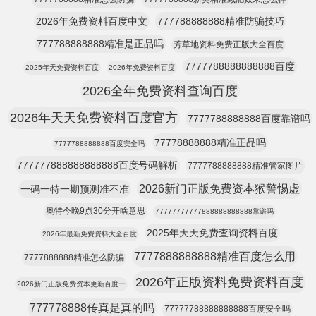
2026年免费资料百度中文
777788888888精准防骗技巧
777788888888精准是正品吗
芳草地资料免费正版大全百度
7777788888888888百度
2025年天免费资料百度
2026年免费资料百度
2026全年免费资料查询百度
2026年天天免费资料百度官方
7777788888888百度靠谱吗
77778888888精准正品吗
7777788888888百度安全吗
777777888888888888百度号码解析
7777788888888精准管家图片
2026新门正版免费资本猴警惕虚
一码一特一期预测准不准
奥特今晚9点30分开啥意思
77777777777888888888888靠谱吗
2025年天天免费查询资料百度
2026年最新免费资料大全百度
7777888888888精准百度怎么用
7777888888精准怎么防骗
2026年正版资料免费资料百度
2026新门正版免费资本更新百度一
777778888传真是真的吗
77777788888888888百度安全吗