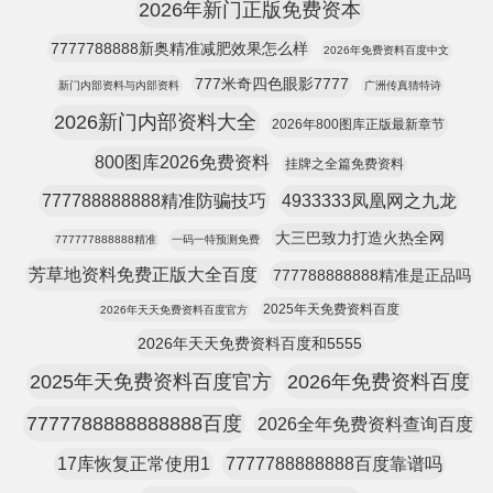
2026年新门正版免费资本
7777788888新奥精准减肥效果怎么样
2026年免费资料百度中文
777米奇四色眼影7777
新门内部资料与内部资料
广洲传真猜特诗
2026新门内部资料大全
2026年800图库正版最新章节
800图库2026免费资料
挂牌之全篇免费资料
777788888888精准防骗技巧
4933333凤凰网之九龙
大三巴致力打造火热全网
777777888888精准
一码一特预测免费
芳草地资料免费正版大全百度
777788888888精准是正品吗
2025年天免费资料百度
2026年天天免费资料百度官方
2026年天天免费资料百度和5555
2025年天免费资料百度官方
2026年免费资料百度
7777788888888888百度
2026全年免费资料查询百度
17库恢复正常使用1
7777788888888百度靠谱吗