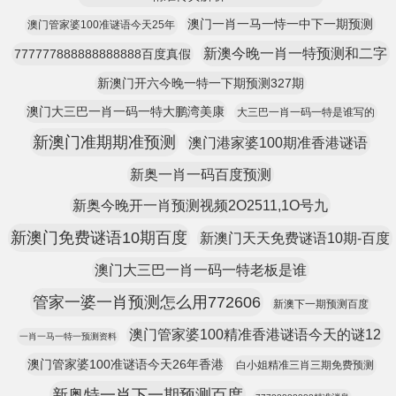
澳门一肖一马一恃一中下一期预测
澳门管家婆100准谜语今天25年
新澳今晚一肖一特预测和二字
777777888888888888百度真假
新澳门开六今晚一特一下期预测327期
澳门大三巴一肖一码一特大鹏湾美康
大三巴一肖一码一特是谁写的
新澳门准期期准预测
澳门港家婆100期准香港谜语
新奥一肖一码百度预测
新奥今晚开一肖预测视频2O2511,1O号九
新澳门免费谜语10期百度
新澳门天天免费谜语10期-百度
澳门大三巴一肖一码一特老板是谁
管家一婆一肖预测怎么用772606
新澳下一期预测百度
澳门管家婆100精准香港谜语今天的谜12
一肖一马一特一预测资料
澳门管家婆100准谜语今天26年香港
白小姐精准三肖三期免费预测
新奥特一肖下一期预测百度