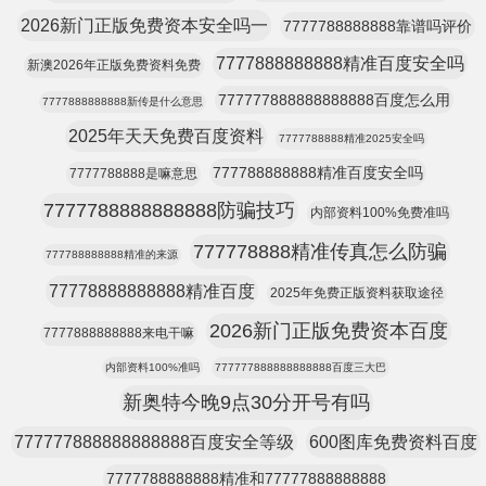
2026新门正版免费资本安全吗一
7777788888888靠谱吗评价
7777888888888精准百度安全吗
新澳2026年正版免费资料免费
777777888888888888百度怎么用
7777888888888新传是什么意思
2025年天天免费百度资料
7777788888精准2025安全吗
777788888888精准百度安全吗
7777788888是嘛意思
7777788888888888防骗技巧
内部资料100%免费准吗
777778888精准传真怎么防骗
777788888888精准的来源
77778888888888精准百度
2025年免费正版资料获取途径
2026新门正版免费资本百度
7777888888888来电干嘛
内部资料100%准吗
777777888888888888百度三大巴
新奥特今晚9点30分开号有吗
777777888888888888百度安全等级
600图库免费资料百度
7777788888888精准和77777888888888