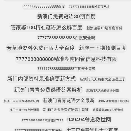
77777788888888888百度
7777788888888精准百度网址
新澳门免费谜语30期百度
管家婆100精准谜语怎么解百度
新澳谜语10期百度百科
7777788888888888百度安全吗
芳草地资料免费正版大全百度
新澳一下期预测百度
7777888888888精准湖南同普信息科技有限
777777888888888888百度安全等级
新门内部资料最准确更新方式
新澳门天天精准大全谜语王子
新澳门青青免费谜语答案解析
新澳门天天免费谜语10期
新澳门青青谜语大全最新
新澳门天天免费谜语论坛图
4987铁算算盘正版资料
新澳门天天免费谜语高手是谁
澳门一肖一特今晚预测
铁算算盘4887内部资料
949494曾道救世网
7777888888888精准管家7722
大三巴免费资料大全百度
7777788888888精准百度网址