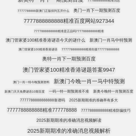
77788888888精准消息
奥门一肖下一期预测百度
7777788888新澳门正版排列五开什么
7777888888888精准百度网站927344
7777888888888精准是正品吗777788888888精准
澳门管家婆100精准香港谜语今天的谜什么
新澳门一肖马中特预测
澳门管家婆100精准香港谜语
7777788888888精准街接777778888888
奥特一肖下一期预测百度
澳门管家婆100精准香港谜题答案9947
新澳门今晚一肖一马中特预测
澳门一肖一特今晚预测资料
一码一特一期预测准不准
新奥今晚特一肖预测百度
新澳门天天免费谜语10期百度
7777788888888888靠谱吗
2025新期期准的准确率有多大
7777788888888精准777778888
7777888888888精准防骗技巧
2025新期期准的准确消息视频解读
2025新期期准的准确消息视频解析