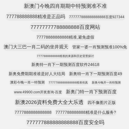
新澳门今晚四肖期期中特预测准不准
777788888888精准是正品吗
777777888888888888百度927344
77777777788888888百度网站
77778888888888精准,避免虚假
澳门大三巴一肖二码的坐井观天
管家一婆一肖预测预准100%免
7777888888888精准的来源和历史背景探讨
新奥特一肖下一期预测百度软件24618
新奥免费期期准谁是好人大结局
新奥特一肖下一期预测百度49
澳彩今晚一肖一特预测
7777788888888888精准传真
新奥今晚开一肖特预测
新奥门特一肖下预测百度
www.49900.com开奖查询-百度
新澳2026資料免费大全大乐透
四不像图片正版
7777888888888888
7777788888888精准是什么服务?
777777888888888888百度安全吗