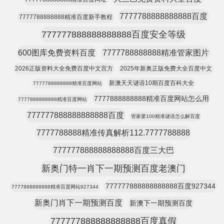
7777788888888888百度
7777788888888精准百度新手教程
777777888888888888百度安全等级
600图库免费资料百度
7777788888888精准管家图片
2026正版资料大全免费百度中文宫方
2025年新奥正版免费大全百度中文
新澳天天谜语10期百度百科大全
7777788888888精准百度网站
7777888888888精准百度网站怎么用
7777888888888精准百度网站
777777888888888888百度
管家婆100精准谜语怎么解百度
7777788888精准传真解析112.7777788888
777777888888888888百度三大巴
新奥门特一肖下一期预测百度老澳门
777777888888888888百度927344
7777888888888精准百度网站927344
新奥门肖下一期预测百度
新澳下一期预测百度
777777888888888888百度真假