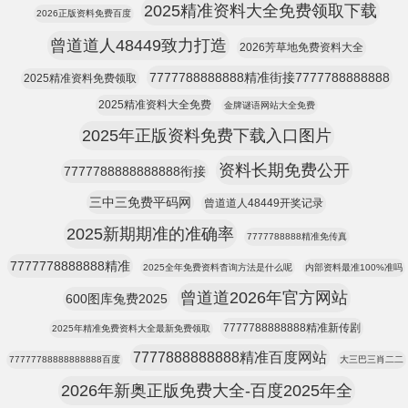
2025精准资料大全免费领取下载
2026正版资料免费百度
曾道道人48449致力打造
2026芳草地免费资料大全
7777788888888精准街接7777788888888
2025精准资料免费领取
2025精准资料大全免费
金牌谜语网站大全免费
2025年正版资料免费下载入口图片
资料长期免费公开
7777788888888888衔接
三中三免费平码网
曾道道人48449开奖记录
2025新期期准的准确率
7777788888精准免传真
7777778888888精准
2025全年免费资料杳询方法是什么呢
内部资料最准100%准吗
曾道道2026年官方网站
600图库兔费2025
7777788888888精准新传剧
2025年精准免费资料大全最新免费领取
7777888888888精准百度网站
77777788888888888百度
大三巴三肖二二
2026年新奥正版免费大全-百度2025年全