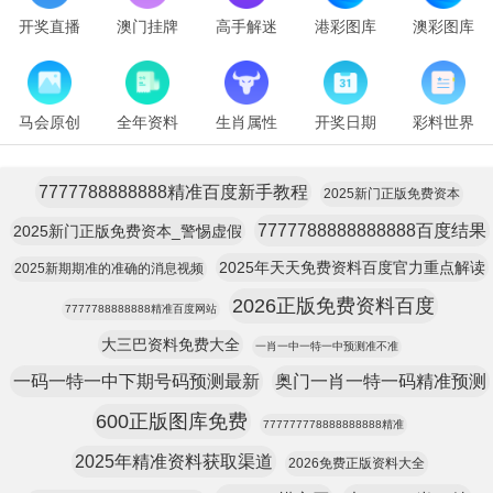
开奖直播
澳门挂牌
高手解迷
港彩图库
澳彩图库
马会原创
全年资料
生肖属性
开奖日期
彩料世界
7777788888888精准百度新手教程
2025新门正版免费资本
7777788888888888百度结果
2025新门正版免费资本_警惕虚假
2025年天天免费资料百度官力重点解读
2025新期期准的准确的消息视频
2026正版免费资料百度
7777788888888精准百度网站
大三巴资料免费大全
一肖一中一特一中预测准不准
一码一特一中下期号码预测最新
奥门一肖一特一码精准预测
600正版图库免费
777777778888888888精准
2025年精准资料获取渠道
2026免费正版资料大全