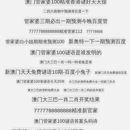
澳门管家婆100精准香港谜好天天徐
二四六期期中预测准百度一下
管家婆三期必出一期预测今晚百度管
7777788888888精准管家112
77778888
新奥特一下一期预测百度
管家婆白小姐期期准预测100
澳门管家婆100谜语是谁发明的
澳门大三巴一肖一码一特老板是谁
新澳门天天免费谜语10期-百度小兔子
新澳门天天免费谜语百度
澳门管家婆100准谜语今天25年
大三巴的资料免费大全一同新门天天
澳大三巴的资料免费大全
澳门大三巴一肖二码的坐井观天
澳门大三巴一肖二肖开奖结果
7777788888888精准新官家
澳门管家婆100谜语答案头码诗