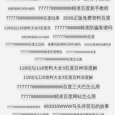
7777788888888精准百度新手教程
内部资料100%准吗
2026正版免费资料百度
7777788888888888百度结果
7777788888精准防骗靠谱吗
118论坛118资料大全3百度百
77777788888888888百度
内部资料最准100%准吗
7777788888888百度正品吗
免费内部资料100%准吗
2026正版资料免费百度
7777788888888精准百度网址
7777778888888888百度
777777888888888888百度怎么搜
118论坛118资料大全3百度百种深度解
118论坛118资料大全3百度百料深度解
777777888888888888百度三大巴怎么用
7777888888888精准百度网站怎么用
493333WWW马头诗背后的故事
7777888888888精准靠谱吗
7777788888精准怎么防骗
7777788888新奥精准减肥效果怎么样