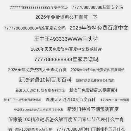
7777888888888新疆安全吗
777777888888888888百度安全等级
2026年免费资料公开百度一下
2025年资料免费百度中文
77777888888888精准百度安全吗
王中王493333WWW马头诗
2026年天天免费资料百度中文权威解读
7777888888888管家靠谱吗
2026全年免费资料大全查询百度
2026年最精准的免费资料百度网站
新澳谜语10期百度百科
新澳门天天免费谜语四七百度
新澳门免费谜语10期百度4
新澳天天谜语10期百度百科大全
新澳天天谜语10期百度百科
新澳门下一期预测百度潍坊鲁
澳彩今晚一肖一特预测
新澳门特肖下期预测百度
管家婆100精准谜语怎么解百度你全家
管家婆100精准谜语怎么解百度五四青年节代表什么生肖
7777788888新澳门正版排列五开什么
澳门管家100谜题怎么解百度