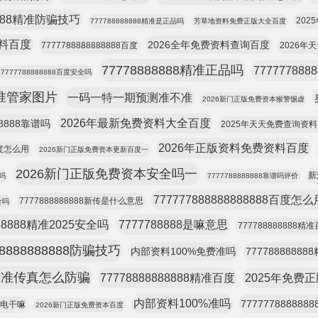
8888精准防骗技巧
202
777788888888精准是正品吗
芳草地资料免费正版大全百度
资料百度
2026全年免费资料查询百度
7777788888888888百度
2026年
77778888888精准正品吗
77777788
7777788888888百度安全吗
8精准管家图片
一码一特一期预测准不准
2026新门正版免费资本猴警惕虚
2026年最新免费资料大全百度
888888靠谱吗
2025年天天免费查询资
2026年正版资料免费资料百度
百度怎么用
2026新门正版免费资本更新百度一
2026新门正版免费资本安全吗一
新
全吗
7777788888888靠谱吗评价
777777888888888888百度怎么
7777888888888新传是什么意思
全吗
788888精准2025安全吗
7777788888是嘛意思
777788888888
88888888888防骗技巧
内部资料100%免费准吗
7777888888
88精准传真怎么防骗
77778888888888精准百度
2025年免费
内部资料100%准吗
77777788888
8来电干嘛
2026新门正版免费资本百度