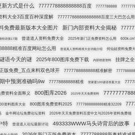
更新方式是什么
7777778888888888百度
7777788888
77777
18资料大全3百度百种深度解
777777888888888888百度三大巴怎么用
资料免费最新版本大全图片
新门内部资料大全揭秘
7777
曾道道人资料免费大全
2025年新门正免费资料怎么用
600k.
猜特诗第17期
8888888精准百度网站怎么用
何仙姑资料兔费大
曾道真人资料精准大全功能介绍
港谜语今天的谜
2025年800图库免费下载
挂牌之全篇
内部绝密资料
奥正版免费_五点来料双色球开
7777788888888精准解密
7777888
期中预测准确吗9w
77778888888精准
777
管家婆100谜语答案大全
800图库2026
777777778
准免费资料全面释义
2025年天天免费资料
77
800图库免费资料2025
600资料图库大全
7777888888888精准32209
吗
金牛网论坛免费论坛资料
2026年天天免费资料百度中文与2026年资料免费领
中特
493333WWW马头诗背后的故事
曾道道人论坛最新讨论
2026年新门正版免费资本
7777788888新奥精准