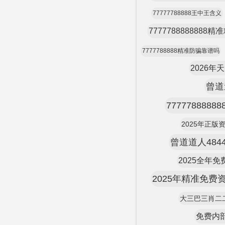
77777788888王中王含义
7777788888888精
7777788888精准防骗靠谱吗
2026
曾道
7777788888
2025年正
曾道道人484
2025全年
2025年精准免
大三巴三肖二
免费内部