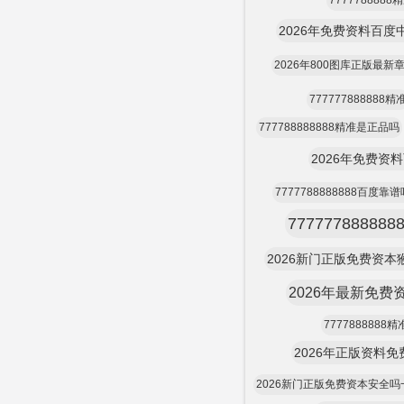
777778888
2026年免费资料百度
2026年800图库正版最新
777777888888精
777788888888精准是正品吗
2026年免费资
7777788888888百度靠谱
7777778888
2026新门正版免费资本
2026年最新免费
7777888888
2026年正版资料
2026新门正版免费资本安全吗