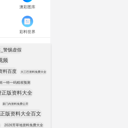
澳彩图库
彩料世界
本_警惕虚假
视频
费资料百度
大三巴资料免费大全
肖一特一码精准预测
免费正版资料大全
新门内资料免费公开
6年正版资料大全百文
2026芳草地资料免费大全
锋