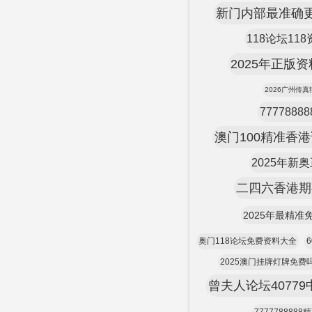
新门内部最准确
118论坛1
2025年正版
2026广州传真
777788
澳门100精准香
2025年新
二四六香港期
2025年最精
奥门118论坛免费资料大全
2025澳门挂牌灯牌免费
曾夫人论坛40779