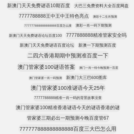
新澳门天天免费谜语10期百度
大巴三免费资料大全百度网盘
7777788888王中王中王特色亮点
澳彩十二生肖预测
澳彩一肖一码下期预测
777777888888888888百度怎么搜
7777888888精准管家安全吗
新澳门天天免费谜语论坛百度100
新澳门天天免费谜语百度论坛
新澳一下期预测百度
二四六香港期期中预测准百度一下
澳门管家婆100谜语答案
澳门一肖一特今晚预测一百度
新澳门大三巴600图库
澳门管家婆一肖一码预测
澳门管家婆100准谜语今天25年
7777788888精准一肖一码的背景故事没查
澳门管家婆100精准香港谜语今天的谜语香港的谜
管家婆三期必出一期预测今晚百度管67
777777888888888888百度三大巴怎么用