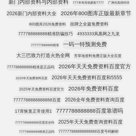
新门内部资料与内部资料
777米奇四色眼影7777
广洲传真猜特诗
2026年800图库正版最新章节
2026新门内部资料大全
挂牌之全篇免费资料
800图库2026免费资料
777788888888精准防骗技巧
4933333凤凰网之九龙
一码一特预测免费
777777888888精准
大三巴致力打造火热全网
芳草地资料免费正版大全百度
2026年天天免费资料百度官方
777788888888精准是正品吗
2026年天天免费资料百度和5555
2025年天免费资料百度
2026年免费资料百度
2025年天免费资料百度官方
2026全年免费资料查询百度
7777788888888888百度
7777788888888百度靠谱吗
17库恢复正常使用1
2025年天天免费查询资料百度
7777788888888百度安全吗
777777888888888888百度号码解析
77778888888精准正品吗