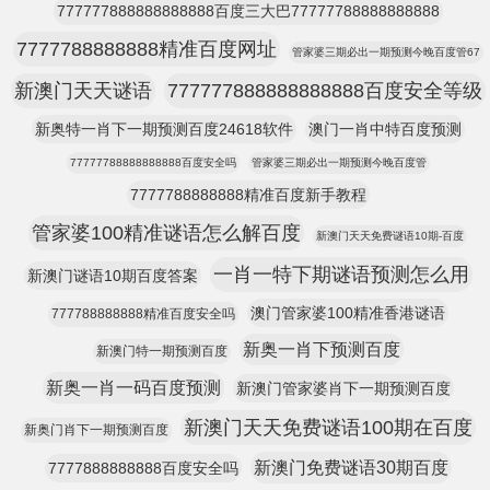
777777888888888888百度三大巴77777788888888888
7777788888888精准百度网址
管家婆三期必出一期预测今晚百度管67
新澳门天天谜语
777777888888888888百度安全等级
新奥特一肖下一期预测百度24618软件
澳门一肖中特百度预测
77777788888888888百度安全吗
管家婆三期必出一期预测今晚百度管
7777788888888精准百度新手教程
管家婆100精准谜语怎么解百度
新澳门天天免费谜语10期-百度
一肖一特下期谜语预测怎么用
新澳门谜语10期百度答案
澳门管家婆100精准香港谜语
777788888888精准百度安全吗
新奥一肖下预测百度
新澳门特一期预测百度
新奥一肖一码百度预测
新澳门管家婆肖下一期预测百度
新澳门天天免费谜语100期在百度
新奥门肖下一期预测百度
新澳门免费谜语30期百度
7777888888888百度安全吗