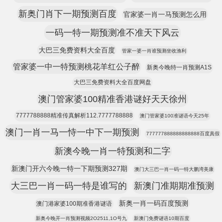
新奥门肖下一期预测百度
官家婆一肖一马预测怎么用
一码一特一期预测准不准天下风云
大巴三免费资料大全百度
管家一婆一肖谁预测坐收渔利
管家婆一中一特预测桃花羊红公子醉
新奥今晚特一肖预测A1S
大巴三免费资料大全百度网盘
澳门管家婆100精准香港谜好天天徐州
7777788888精准传真解析112.7777788888
澳门管家婆100准谜语今天25年
澳门一肖一马一恃一中下一期预测
777777888888888888百度真假
新澳今晚一肖一特预测和二字
新澳门开六今晚一特一下期预测327期
澳门大三巴一肖一码一特大鹏湾美康
大三巴一肖一码一特是谁写的
新澳门准期期准预测
新奥一肖一码百度预测
澳门港家婆100期准香港谜语
新奥今晚开一肖预测视频2O2511,1O号九
新澳门免费谜语10期百度