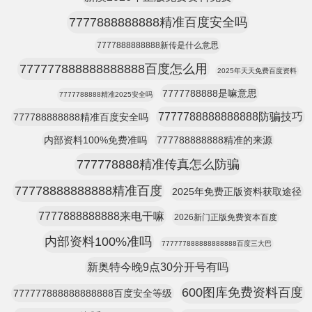
7777888888888精准百度安全吗
7777888888888新传是什么意思
777777888888888888百度怎么用
2025年天天免费百度资料
7777788888是嘛意思
7777788888精准2025安全吗
7777788888888888防骗技巧
777788888888精准百度安全吗
内部资料100%免费准吗
777788888888精准的来源
777778888精准传真怎么防骗
77778888888888精准百度
2025年免费正版资料获取途径
7777888888888来电干嘛
2026新门正版免费资本百度
内部资料100%准吗
777777888888888888百度三大巴
新奥特今晚9点30分开号有吗
600图库免费资料百度
777777888888888888百度安全等级