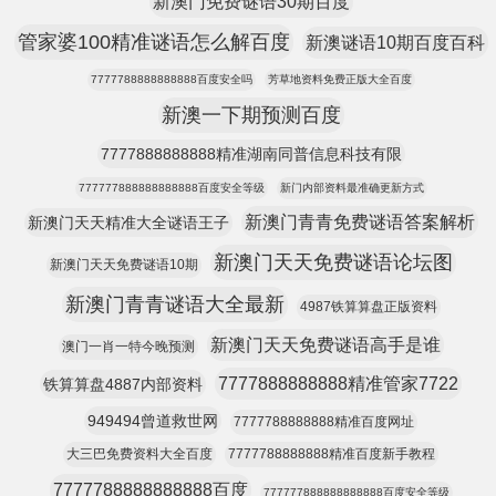
新澳门免费谜语30期百度
管家婆100精准谜语怎么解百度
新澳谜语10期百度百科
7777788888888888百度安全吗
芳草地资料免费正版大全百度
新澳一下期预测百度
7777888888888精准湖南同普信息科技有限
777777888888888888百度安全等级
新门内部资料最准确更新方式
新澳门青青免费谜语答案解析
新澳门天天精准大全谜语王子
新澳门天天免费谜语论坛图
新澳门天天免费谜语10期
新澳门青青谜语大全最新
4987铁算算盘正版资料
新澳门天天免费谜语高手是谁
澳门一肖一特今晚预测
7777888888888精准管家7722
铁算算盘4887内部资料
949494曾道救世网
7777788888888精准百度网址
大三巴免费资料大全百度
7777788888888精准百度新手教程
7777788888888888百度
777777888888888888百度安全等级