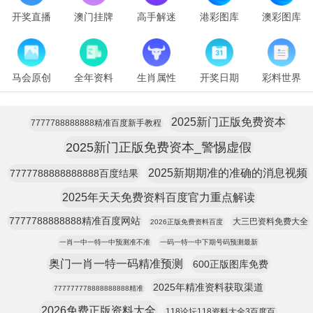
开奖直播
澳门挂牌
高手解迷
港彩图库
澳彩图库
马会原创
全年资料
生肖属性
开奖日期
彩料世界
2025新门正版免费资本
7777788888888精准百度新手教程
2025新门正版免费资本_警惕虚假
2025新期期准的准确的消息视频
7777788888888888百度结果
2025年天天免费资料百度官力重点解读
7777788888888精准百度网站
大三巴资料免费大全
2026正版免费资料百度
一肖一中一特一中预测准不准
一码一特一中下期号码预测最新
奥门一肖一特一码精准预测
600正版图库免费
2025年精准资料获取渠道
777777778888888888精准
2026免费正版资料大全
118论坛118资料大全3百度百