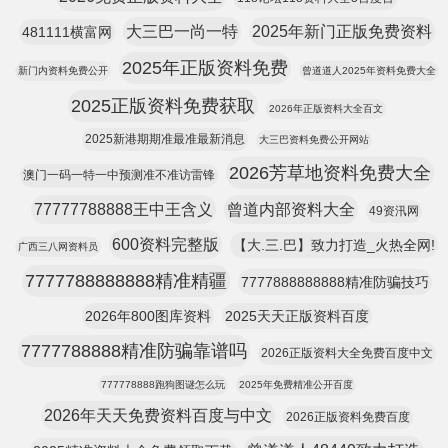
大三巴一尚一特
2025年新门正版免费资料
481111横富网
2025年正版资料免费
新门内资料免费公开
曾道道人2025年资料免费大全
2025正版资料免费获取
2026年正版资料大全百文
2025新港期期准最准最新消息
大三巴资料免费公开网站
2026芳草地资料免费大全
澳门一码一特一中预测准不准访雷锋
77777788888王中王含义
曾道内部资料大全
49资汛网
600资料完整版
【大.三.巴】致力打造_火热全网!
广西三八网资料员
7777788888888精准精疆
7777888888888精准防骗技巧
2026年800图库资料
2025天天正版资料百度
7777788888精准防骗靠谱吗
2026正版资料大全免费百度中文
777778888跑狗图谜怎么玩
2025年免费精准公开百度
2026年天天免费资料百度与中文
2026正版资料免费百度