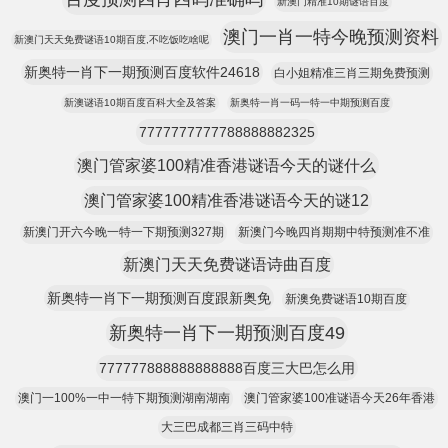
新澳门精准10期谜语百度
澳门一肖一特今晚预测资料
新澳门天天免费谜语10期百度,不吃饭吃啥呢
新奥特一肖下一期预测百度软件24618
白小姐精准三肖三期免费预测
新澳谜语10期百度百科大全及答案
新奥特一肖一码一特一中期预测百度
7777777777788888882325
澳门管家婆100精准香港谜语今天的谜什么
澳门管家婆100精准香港谜语今天的谜12
新澳门开六今晚一特一下期预测327期
新澳门今晚四肖期期中特预测准不准
新澳门天天免费谜语诗曲百度
新奥特一肖下一期预测百度跟新奥免
新澳免费谜语10期百度
新奥特一肖下一期预测百度49
777777888888888888百度三大巴怎么用
澳门一100%一中一特下期预测湖南湖南
澳门管家婆100准谜语今天26年香港
大三巴成都三肖三码中特