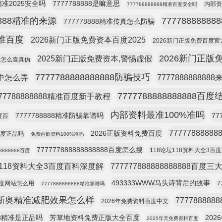
8精准2025安全吗
7777788888是嘛意思
内部资
777788888888精准百度安全吗
88888精准的来源
777788888
777778888精准传真怎么防骗
8精准百度
2026新门正版免费资本百度2025
2026新门正版免费百度官方
2026新门正版
2025新门正版免费资本,警惕虚假
888怎么查真伪
7777788888888888防骗技巧
真中怎么弄
777788888888
7777788888888888百度
777788888888精准百度新手教程
内部资料最准100%准吗
7777788888精准防骗靠谱吗
77
度百
777778888
2026正版资料免费百度
8百度正品吗
免费内部资料100%准吗
777777888888888888百度怎么搜
118论坛118资料大全3百
88888888百度
坛118资料大全3百度百料深度解
777777888888888888百度
493333WWW马头诗背后的故事
准百度网站怎么用
7
7777888888888精准靠谱吗
888新奥精准减肥效果怎么样
77778888
2026年免费资料百度中文
888精准是正品吗
芳草地资料免费正版大全百度
20
2025年天免费资料百度