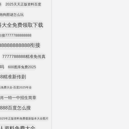
料
2025天天正版资料百度
88跑狗图谜怎么玩
资料大全免费领取下载
街接7777788888888
88888888888衔接
7777788888精准免传真
准吗
600图库兔费2025
8888精准新传剧
版免费大全-百度2025年全
肖一特一中招生简章
888888百度怎么搜
2025年正版资料免费最新版本大全图片
人资料免费大全