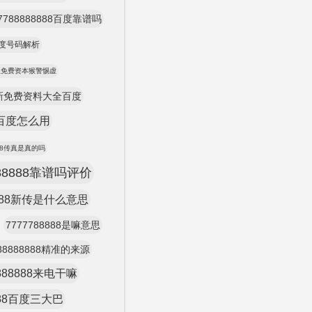
77788888888百度靠谱吗
8百度号码解析
版免费资本猴警惕虚
最新免费资料大全百度
精准百度怎么用
888传真是真的吗
888888靠谱吗评价
88888新传是什么意思
7777788888是嘛意思
788888888精准的来源
8888888来电干嘛
8888百度三大巴