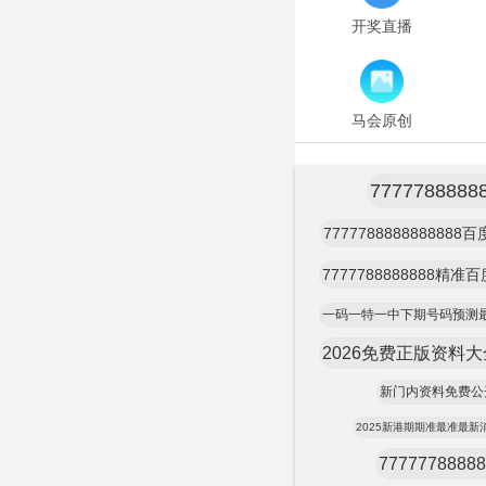
开奖直播
马会原创
77777888
7777788888888888
7777788888888精准
一码一特一中下期号码预测
2026免费正版资料大
新门内资料免费公
2025新港期期准最准最新
77777788