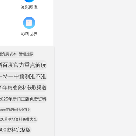
澳彩图库
彩料世界
正版免费资本_警惕虚假
资料百度官力重点解读
一特一中预测准不准
025年精准资料获取渠道
2025年新门正版免费资料
026年正版资料大全百文
026芳草地资料免费大全
600资料完整版