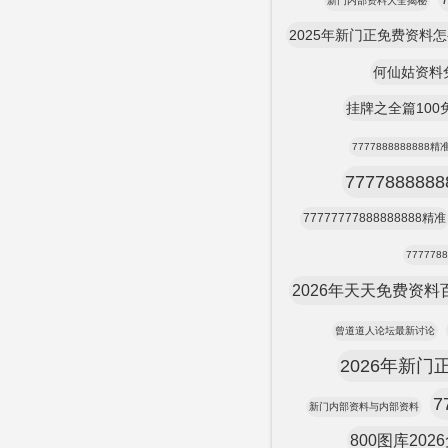
新门内部资料大全揭秘
2025年新门正免费资料
何仙姑资料兔
挂牌之全篇100免
7777888888888
77778888
77777777888888888精准
77777
2026年天天免费资料
曾道道人论坛最新讨论
2026年新
7
新门内部资料与内部资料
800图库202