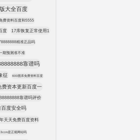
版大全百度
天免费资料百度和5555
百度
17库恢复正常使用1
778888888精准正品吗
一期预测准不准
888888888靠谱吗
和象征
600图库免费资料百度
版免费资本更新百度一
788888888靠谱吗评价
8精准百度安全吗
25年天天免费百度资料
53ccm是正规网站吗