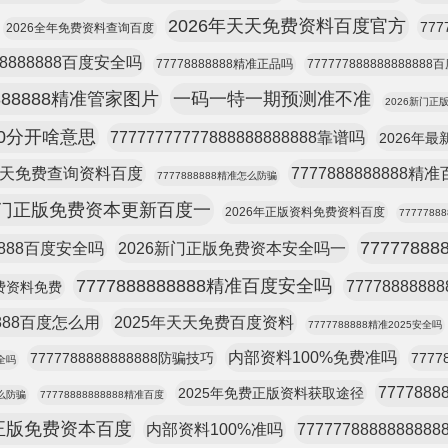
2026年天天免费资料百度官方
77
2026全年免费资料查询百度
88888888百度安全吗
77778888888精准正品吗
77777788888888888
8888888精准管家图片
一码一特一期预测准不准
2026新门正
0分开啥意思
77777777777888888888888靠谱吗
2026年
年天天免费查询资料百度
7777888888888
7777888888精准怎么防骗
6新门正版免费资本更新百度一
2026年正版资料免费资料百度
777778
7777788
88888百度安全吗
2026新门正版免费资本安全吗一
7777888888888精准百度安全吗
77778888
费资料免费
88888百度怎么用
2025年天天免费百度资料
7777788888精准2025安全吗
内部资料100%免费准吗
7777788888888888防骗技巧
777
安全吗
777788
2025年免费正版资料获取途径
怎么防骗
77778888888888精准百度
门正版免费资本百度
内部资料100%准吗
77777788888888