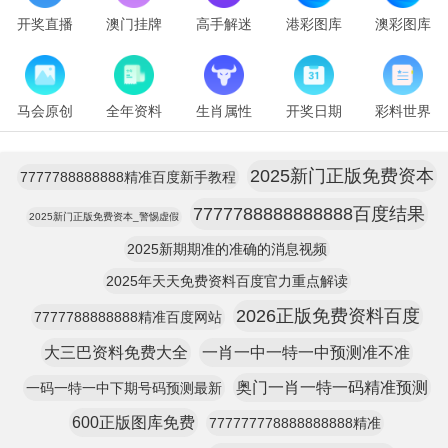
开奖直播
澳门挂牌
高手解迷
港彩图库
澳彩图库
马会原创
全年资料
生肖属性
开奖日期
彩料世界
2025新门正版免费资本
7777788888888精准百度新手教程
7777788888888888百度结果
2025新门正版免费资本_警惕虚假
2025新期期准的准确的消息视频
2025年天天免费资料百度官力重点解读
2026正版免费资料百度
7777788888888精准百度网站
大三巴资料免费大全
一肖一中一特一中预测准不准
奥门一肖一特一码精准预测
一码一特一中下期号码预测最新
600正版图库免费
777777778888888888精准