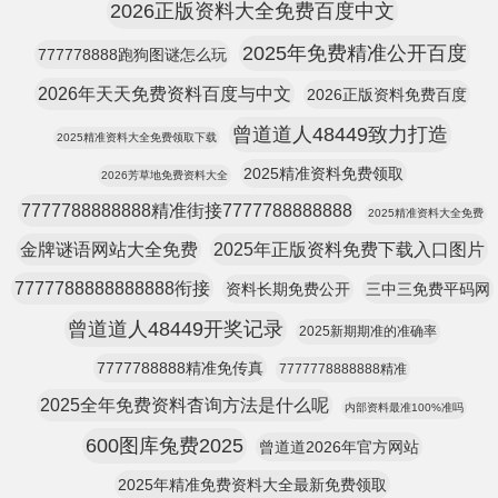
2026正版资料大全免费百度中文
2025年免费精准公开百度
777778888跑狗图谜怎么玩
2026年天天免费资料百度与中文
2026正版资料免费百度
曾道道人48449致力打造
2025精准资料大全免费领取下载
2025精准资料免费领取
2026芳草地免费资料大全
7777788888888精准街接7777788888888
2025精准资料大全免费
金牌谜语网站大全免费
2025年正版资料免费下载入口图片
7777788888888888衔接
资料长期免费公开
三中三免费平码网
曾道道人48449开奖记录
2025新期期准的准确率
7777788888精准免传真
7777778888888精准
2025全年免费资料杳询方法是什么呢
内部资料最准100%准吗
600图库兔费2025
曾道道2026年官方网站
2025年精准免费资料大全最新免费领取