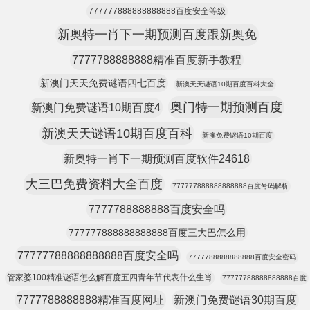
777777888888888888百度安全等级
新奥特一肖下一期预测百度跟新奥免
7777788888888精准百度新手教程
新澳门天天免费谜语四七百度
新澳天天谜语10期百度百科大全
奥门特一期预测百度
新澳门免费谜语10期百度4
新澳天天谜语10期百度百科
新澳免费谜语10期百度
新奥特一肖下一期预测百度软件24618
大三巴免费资料大全百度
777777888888888888百度号码解析
7777788888888百度安全吗
777777888888888888百度三大巴怎么用
77777788888888888百度安全吗
7777788888888888百度安全密码
管家婆100精准谜语怎么解百度五四青年节代表什么生肖
77777788888888888百度
7777788888888精准百度网址
新澳门免费谜语30期百度