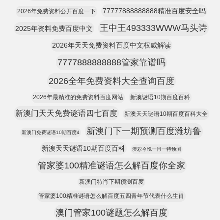
77777888888888精准百度安全吗
2026年免费资料公开百度一下
王中王493333WWW马头诗
2025年资料免费百度中文
2026年天天免费资料百度中文权威解读
7777888888888管家靠谱吗
2026全年免费资料大全查询百度
2026年最精准的免费资料百度网站
新澳谜语10期百度百科
新澳门天天免费谜语四七百度
新澳天天谜语10期百度百科大全
新澳门下一期预测百度潍坊鲁
新澳门免费谜语10期百度4
新澳天天谜语10期百度百科
澳彩今晚一肖一特预测
管家婆100精准谜语怎么解百度你全家
新澳门特肖下期预测百度
管家婆100精准谜语怎么解百度五四青年节代表什么生肖
澳门管家100谜题怎么解百度