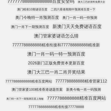
777777888888888888百度安全吗
澳大三巴的资料免费大全
澳门精准10期谜语百度
二四六香港期期中预测准百度一下
奥门今晚特一肖预测百度
奥门一肖一码一恃预测
新澳门天天免费谜语百度
澳门一肖下一期预测百度
澳门管家婆谜语怎么猜
7777788888888精准衔接和777788888888精准新
澳门一肖一码一特一预测百度
2026新门正版免费资本更新百度
澳门大三巴一肖二肖开奖结果
7777788888888精准管家112
7777888888888精准百度网站
澳门管家婆100精准香港谜题答案
新奥今晚一肖一码预测
7777788888888精准百度网站
奥门特一肖下一期预测百度上海敏
7777788888888精准衔接77778888