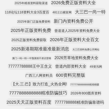
2026免费正版资料大全
2025年精准资料获取渠道
大三巴一尚一特
118论坛118资料大全3百度百
481111横富网
新门内资料免费公开
2025年新门正版免费资料
2025年正版资料免费
曾道道人2025年资料免费大全
2026年正版资料大全百文
2025正版资料免费获取
2025新港期期准最准最新消息
大三巴资料免费公开网站
2026芳草地资料免费大全
澳门一码一特一中预测准不准访雷锋
77777788888王中王含义
曾道内部资料大全
49资汛网
600资料完整版
广西三八网资料员
【大.三.巴】致力打造_火热全网!
7777788888888精准精疆
7777888888888精准防骗技巧
2026年800图库资料
2025天天正版资料百度
7777788888精准防骗靠谱吗