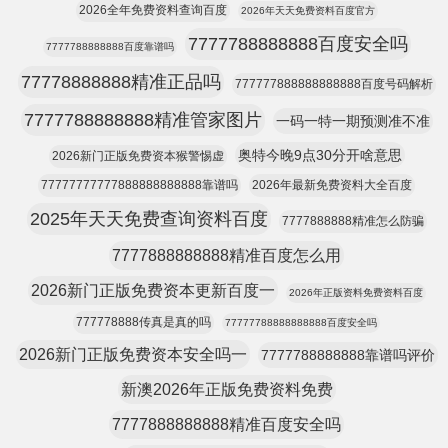
2026全年免费资料查询百度
2026年天天免费资料百度官方
7777788888888百度安全吗
7777788888888百度靠谱吗
77778888888精准正品吗
777777888888888888百度号码解析
7777788888888精准管家图片
一码一特一期预测准不准
奥特今晚9点30分开啥意思
2026新门正版免费资本猴警惕虚
77777777777888888888888靠谱吗
2026年最新免费资料大全百度
2025年天天免费查询资料百度
7777888888精准怎么防骗
7777888888888精准百度怎么用
2026新门正版免费资本更新百度一
2026年正版资料免费资料百度
777778888传真是真的吗
77777788888888888百度安全吗
2026新门正版免费资本安全吗一
7777788888888靠谱吗评价
新澳2026年正版免费资料免费
7777888888888精准百度安全吗