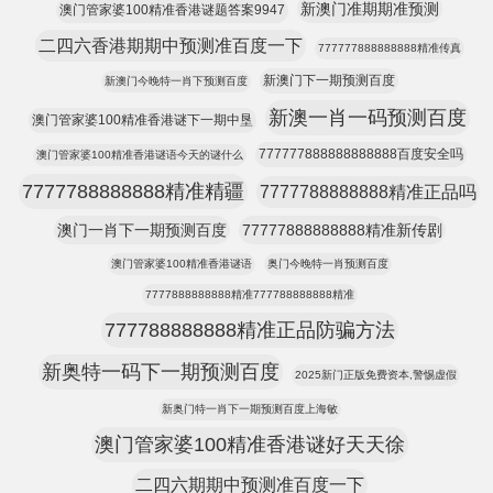
新澳门准期期准预测
澳门管家婆100精准香港谜题答案9947
二四六香港期期中预测准百度一下
777777888888888精准传真
新澳门下一期预测百度
新澳门今晚特一肖下预测百度
新澳一肖一码预测百度
澳门管家婆100精准香港谜下一期中垦
777777888888888888百度安全吗
澳门管家婆100精准香港谜语今天的谜什么
7777788888888精准精疆
7777788888888精准正品吗
澳门一肖下一期预测百度
77777888888888精准新传剧
澳门管家婆100精准香港谜语
奥门今晚特一肖预测百度
7777888888888精准777788888888精准
777788888888精准正品防骗方法
新奥特一码下一期预测百度
2025新门正版免费资本,警惕虚假
新奥门特一肖下一期预测百度上海敏
澳门管家婆100精准香港谜好天天徐
二四六期期中预测准百度一下