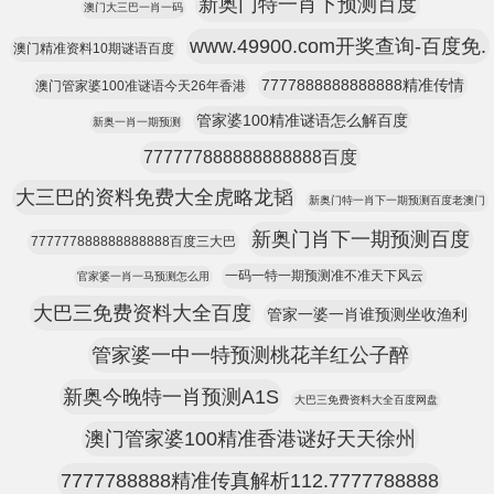
新奥门特一肖下预测百度
澳门大三巴一肖一码
www.49900.com开奖查询-百度免.
澳门精准资料10期谜语百度
7777888888888888精准传情
澳门管家婆100准谜语今天26年香港
管家婆100精准谜语怎么解百度
新奥一肖一期预测
777777888888888888百度
大三巴的资料免费大全虎略龙韬
新奥门特一肖下一期预测百度老澳门
新奥门肖下一期预测百度
777777888888888888百度三大巴
一码一特一期预测准不准天下风云
官家婆一肖一马预测怎么用
大巴三免费资料大全百度
管家一婆一肖谁预测坐收渔利
管家婆一中一特预测桃花羊红公子醉
新奥今晚特一肖预测A1S
大巴三免费资料大全百度网盘
澳门管家婆100精准香港谜好天天徐州
7777788888精准传真解析112.7777788888