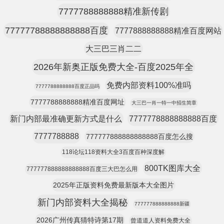
7777788888888精准新传剧
77777788888888888百度
7777888888888精准百度网站
大三巴三肖二二
2026年新奥正版免费大全-百度2025年全
免费内部资料100%准吗
7777788888888百度正品吗
7777788888888精准百度网址
大三巴一肖一特一中招生简章
新门内部最准确更新方式是什么
7777778888888888百度
7777788888
777777888888888888百度怎么搜
118论坛118资料大全3百度百种深度解
800TK图库大全
777777888888888888百度三大巴怎么用
2025年正版资料免费最新版本大全图片
新门内部资料大全揭秘
777777888888888新疆
2026广州传真猜特诗第17期
曾道道人资料免费大全