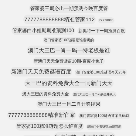
管家婆三期必出一期预测今晚百度管
7777788888888精准管家112
77778888
管家婆白小姐期期准预测100
新奥特一下一期预测百度
澳门管家婆100谜语是谁发明的
澳门大三巴一肖一码一特老板是谁
新澳门天天免费谜语10期-百度小兔子
新澳门天天免费谜语百度
澳门管家婆100准谜语今天25年
大三巴的资料免费大全一同新门天天
澳大三巴的资料免费大全
澳门大三巴一肖二码的坐井观天
澳门大三巴一肖二肖开奖结果
7777788888888精准新官家
澳门管家婆100谜语答案头码诗
管家婆100精准谜题怎么解百度
新澳门免费谜语20期百度