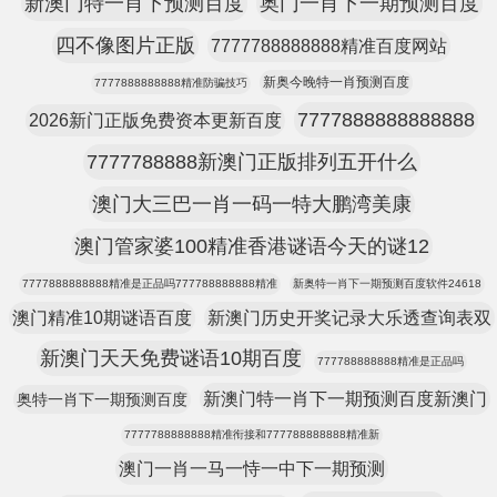
新澳门特一肖下预测百度
奥门一肖下一期预测百度
四不像图片正版
7777788888888精准百度网站
新奥今晚特一肖预测百度
7777888888888精准防骗技巧
7777888888888888
2026新门正版免费资本更新百度
7777788888新澳门正版排列五开什么
澳门大三巴一肖一码一特大鹏湾美康
澳门管家婆100精准香港谜语今天的谜12
7777888888888精准是正品吗777788888888精准
新奥特一肖下一期预测百度软件24618
澳门精准10期谜语百度
新澳门历史开奖记录大乐透查询表双
新澳门天天免费谜语10期百度
777788888888精准是正品吗
新澳门特一肖下一期预测百度新澳门
奥特一肖下一期预测百度
7777788888888精准衔接和777788888888精准新
澳门一肖一马一恃一中下一期预测