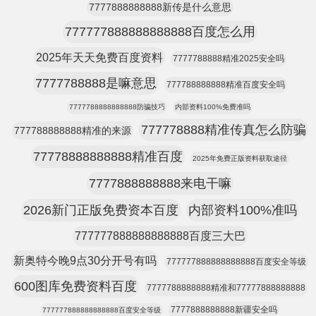
7777888888888新传是什么意思
777777888888888888百度怎么用
2025年天天免费百度资料
7777788888精准2025安全吗
7777788888是嘛意思
777788888888精准百度安全吗
7777788888888888防骗技巧
内部资料100%免费准吗
777778888精准传真怎么防骗
777788888888精准的来源
77778888888888精准百度
2025年免费正版资料获取途径
7777888888888来电干嘛
2026新门正版免费资本百度
内部资料100%准吗
777777888888888888百度三大巴
新奥特今晚9点30分开号有吗
777777888888888888百度安全等级
600图库免费资料百度
7777788888888精准和77777888888888
7777888888888新疆安全吗
777777888888888888百度安全等级