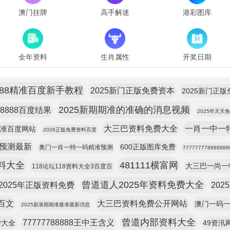
澳门挂牌
高手解迷
港彩图库
全年资料
生肖属性
开奖日期
88888精准百度新手教程
2025新门正版免费资本
2025新门正
2025新期期准的准确的消息视频
888888百度结果
2025年天
大三巴资料免费大全
一肖一中一
88精准百度网站
2026正版免费资料百度
预测最新
600正版图库免费
奥门一肖一特一码精准预测
77777777888888
资料大全
481111横富网
大三巴一尚一
118论坛118资料大全3百度百
曾道道人2025年资料免费大全
2025年正版资料免费
20
百文
大三巴资料免费公开网站
澳门一码
2025新港期期准最准最新消息
曾道内部资料大全
77777788888王中王含义
费大全
49资汛