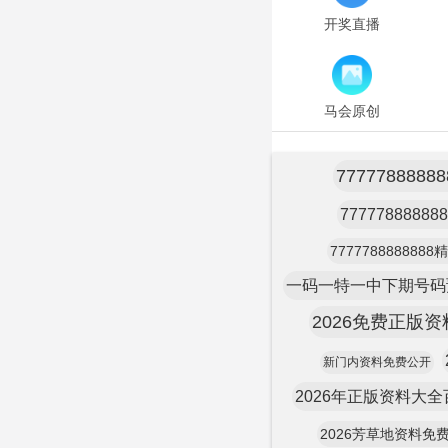
开奖直播
马会原创
77777888
7777788888
77777888888
一码一特一中下期号码
2026免费正版
新门内资料免费公开
2026年正版资料大全
2026芳草地资料免