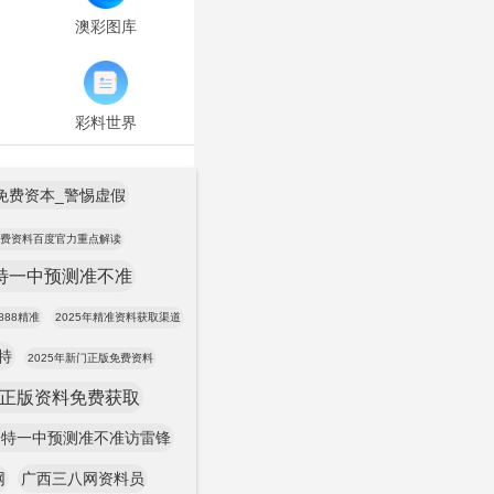
澳彩图库
彩料世界
版免费资本_警惕虚假
天免费资料百度官力重点解读
特一中预测准不准
8888精准
2025年精准资料获取渠道
特
2025年新门正版免费资料
25正版资料免费获取
一特一中预测准不准访雷锋
网
广西三八网资料员