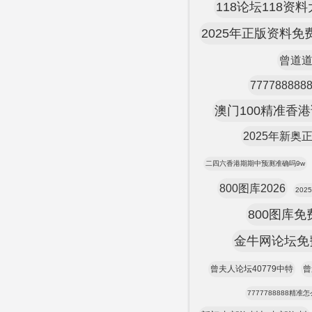
118论坛118资
2025年正版资料
曾道
7777888
澳门100精准香
2025年新
二四六香港期期中预测准确吗9w
800图库2026
20
800图库免
金牛网论坛免
曾夫人论坛40779中特
曾
7777788888精准