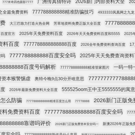
广洲传真猜特诗
2026新门内部资料大全
2
777米奇四色眼影7777
777788888888精准防骗技巧
之全篇免费资料
4933333凤凰网之九龙
费
7777888
大三巴致力打造火热全网
芳草地资料免费正版大全百度
2025年天免费资料百度
料百度官方
2026年天天免费资料百度和5555
202
费资料百度
7777788888888888百度
1
2026全年免费资料查询百度
7777788888888百度安全吗
2025年天天免费查询资
谱吗
8888888888百度号码解析
一码一特
7777788888888精准管家图片
77777777777888
免费资本猴警惕虚
奥特今晚9点30分开啥意思
百度
555525oom王中王5555555的
2026年最新免费资料大全百度
精准怎么防骗
2026新门正版
7777888888888精准百度怎么用
77778888
版资料免费资料百度
77777788888888888百度安全吗
777
788888888靠谱吗评价
新澳2026年正版免
2026新门正版免费资本安全吗一
准百度安全吗
2
7777888888888新传是什么意思
新疆777788888888888888是啥