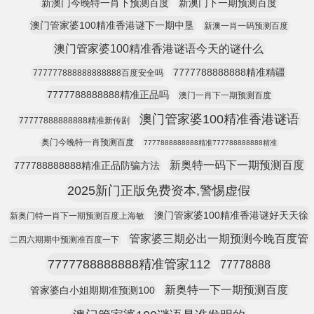
新澳门今晚特一肖下预测百度
新澳门下一期预测百度
澳门管家婆100精准香港谜下一期中垦
新澳一肖一码预测百度
澳门管家婆100精准香港谜语今天的谜什么
7777788888888精准精疆
777777888888888888百度安全吗
7777788888888精准正品吗
澳门一肖下一期预测百度
澳门管家婆100精准香港谜语
77777888888888精准新传剧
奥门今晚特一肖预测百度
7777888888888精准777788888888精准
新奥特一码下一期预测百度
777788888888精准正品防骗方法
2025新门正版免费资本,警惕虚假
澳门管家婆100精准香港谜好天天徐
新奥门特一肖下一期预测百度上海敏
管家婆三期必出一期预测今晚百度管
二四六期期中预测准百度一下
7777788888888精准管家112
77778888
新奥特一下一期预测百度
管家婆白小姐期期准预测100