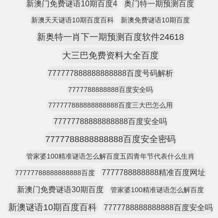
新澳门免费谜语10期百度4
奥门特一期预测百度
新澳天天谜语10期百度百科
新澳免费谜语10期百度
新奥特一肖下一期预测百度软件24618
大三巴免费资料大全百度
777777888888888888百度号码解析
7777788888888百度安全吗
777777888888888888百度三大巴怎么用
77777788888888888百度安全吗
7777788888888888百度安全密码
管家婆100精准谜语怎么解百度五四青年节代表什么生肖
7777788888888精准百度网址
77777788888888888百度
新澳门免费谜语30期百度
管家婆100精准谜语怎么解百度
新澳谜语10期百度百科
7777788888888888百度安全吗