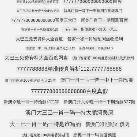
777777888888888888百度
管家婆100精准谜语怎么解百度
新奥门特一肖下一期预测百度老澳门
大三巴的资料免费大全虎略龙韬
777777888888888888百度三大巴
新奥门肖下一期预测百度
一码一特一期预测准不准天下风云
官家婆一肖一马预测怎么用
大巴三免费资料大全百度
管家一婆一肖谁预测坐收渔利
管家婆一中一特预测桃花羊红公子醉
新奥今晚特一肖预测A1S
大巴三免费资料大全百度网盘
澳门管家婆100精准香港谜好天天徐州
7777788888精准传真解析112.7777788888
澳门一肖一马一恃一中下一期预测
澳门管家婆100准谜语今天25年
777777888888888888百度真假
新澳今晚一肖一特预测和二字
新澳门开六今晚一特一下期预测327期
澳门大三巴一肖一码一特大鹏湾美康
大三巴一肖一码一特是谁写的
新澳门准期期准预测
新奥一肖一码百度预测
澳门港家婆100期准香港谜语