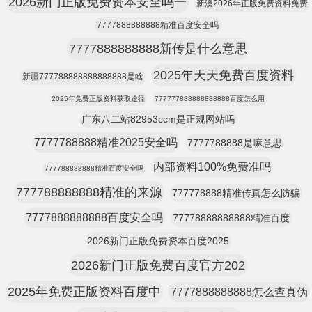
2026新门正版免费资本安全吗一
新澳2026年正版免费资料免费
7777888888888精准百度安全吗
7777888888888新传是什么意思
2025年天天免费百度资料
新疆777788888888888888是啥
2025年免费正版资料获取途径
777777888888888888百度怎么用
广东八二站82953ccm是正规网站吗
7777788888精准2025安全吗
7777788888是嘛意思
内部资料100%免费准吗
777788888888精准百度安全吗
777788888888精准的来源
777778888精准传真怎么防骗
7777888888888百度安全吗
77778888888888精准百度
2026新门正版免费资本百度2025
2026新门正版免费百度官方202
2025年免费正版资料百度中
7777888888888怎么查真伪