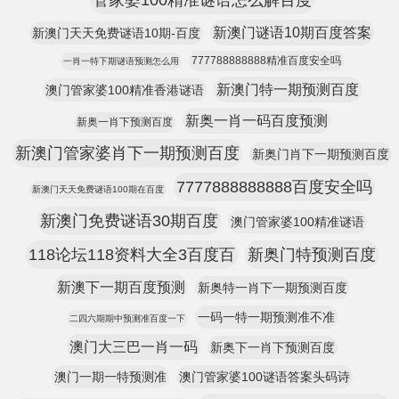
管家婆100精准谜语怎么解百度
新澳门谜语10期百度答案
新澳门天天免费谜语10期-百度
777788888888精准百度安全吗
一肖一特下期谜语预测怎么用
新澳门特一期预测百度
澳门管家婆100精准香港谜语
新奥一肖一码百度预测
新奥一肖下预测百度
新澳门管家婆肖下一期预测百度
新奥门肖下一期预测百度
7777888888888百度安全吗
新澳门天天免费谜语100期在百度
新澳门免费谜语30期百度
澳门管家婆100精准谜语
118论坛118资料大全3百度百
新奥门特预测百度
新澳下一期百度预测
新奥特一肖下一期预测百度
一码一特一期预测准不准
二四六期期中预测准百度一下
澳门大三巴一肖一码
新奥下一肖下预测百度
澳门一期一特预测准
澳门管家婆100谜语答案头码诗