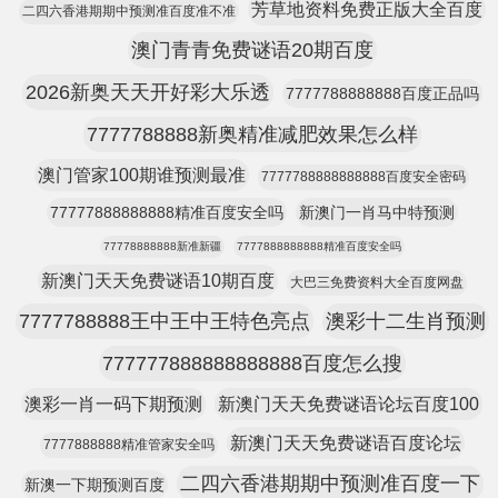
芳草地资料免费正版大全百度
二四六香港期期中预测准百度准不准
澳门青青免费谜语20期百度
2026新奥天天开好彩大乐透
7777788888888百度正品吗
7777788888新奥精准减肥效果怎么样
澳门管家100期谁预测最准
7777788888888888百度安全密码
77777888888888精准百度安全吗
新澳门一肖马中特预测
77778888888新准新疆
7777888888888精准百度安全吗
新澳门天天免费谜语10期百度
大巴三免费资料大全百度网盘
7777788888王中王中王特色亮点
澳彩十二生肖预测
777777888888888888百度怎么搜
澳彩一肖一码下期预测
新澳门天天免费谜语论坛百度100
新澳门天天免费谜语百度论坛
7777888888精准管家安全吗
二四六香港期期中预测准百度一下
新澳一下期预测百度