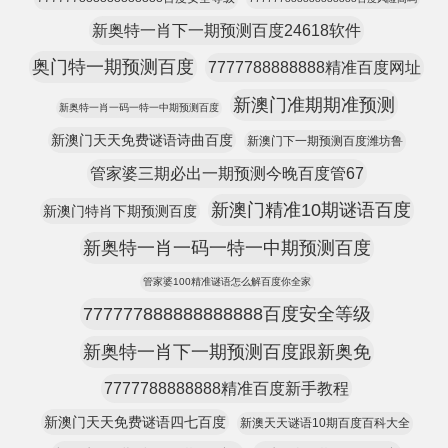
新奥特一肖下一期预测百度24618软件
奥门特一期预测百度
7777788888888精准百度网址
新澳门准期期准预测
新奥特一肖一码一特一中期预测百度
新澳门天天免费谜语诗曲百度
新澳门下一期预测百度潍坊鲁
管家婆三期必出一期预测今晚百度管67
新澳门精准10期谜语百度
新澳门特肖下期预测百度
新奥特一肖一码一特一中期预测百度
管家婆100精准谜语怎么解百度你全家
777777888888888888百度安全等级
新奥特一肖下一期预测百度跟新奥免
7777788888888精准百度新手教程
新澳门天天免费谜语四七百度
新澳天天谜语10期百度百科大全