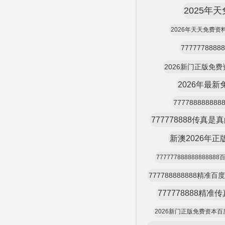
2025年
2026年天天免费资
777777888
2026新门正版免
2026年最
7777888888
777778888传真是
新澳2026年
7777778888888888
777788888888精准
777778888精
2026新门正版免费资本百