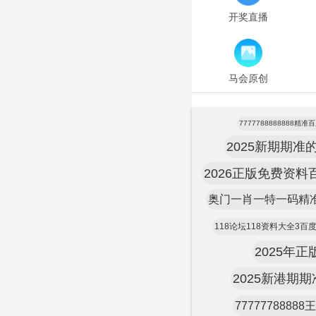
开奖直播
马会原创
7777788888888精
2025新期期
2026正版免费资料
奥门一肖一特一码精
118论坛118资料大全3百
2025年
2025新港期
7777778888