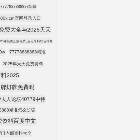
77777888888888新疆
600k.cm官网登录入口
兔费大全与2025天天
025年新奥正版免费_五点来料双色球开
9w
77778888888精准
2025年天天免费资料
料2025
门挂牌灯牌免费吗
曾夫人论坛40779中特
88888精准怎么防骗
免费资料百度中文
6新门内部资料大全