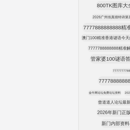
800TK图库大
2026广州传真猜特诗第
777788888888
澳门100精准香港谜语今
7777788888888精准
管家婆100谜语
777777778
7777888888
金牛网论坛免费论坛资料
20
曾道道人论坛最
2026年新门正
新门内部资料