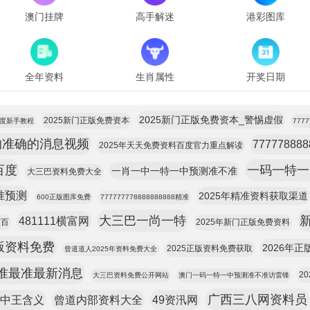
澳门挂牌
高手解迷
港彩图库
全年资料
生肖属性
开奖日期
2025新门正版免费资本_警惕虚假
2025新门正版免费资本
准百度新手教程
777
准的准确的消息视频
7777788
2025年天天免费资料百度官力重点解读
百度
一码一特一
一肖一中一特一中预测准不准
大三巴资料免费大全
准预测
2025年精准资料获取渠道
600正版图库免费
777777778888888888精准
大三巴一尚一特
481111横富网
度百
2025年新门正版免费资料
正版资料免费
2026年
2025正版资料免费获取
曾道道人2025年资料免费大全
期准最准最新消息
2
大三巴资料免费公开网站
澳门一码一特一中预测准不准访雷锋
广西三八网资料员
8王中王含义
曾道内部资料大全
49资汛网