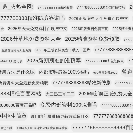
打造_火热全网!
7777888888888精准防骗技巧
7777788888888精准精疆
7777788888精准防骗靠谱吗
2026正版资料大全免费百度中文
2026年天天免费资料百度与中文
2026正版资料免费百度
2025精准
百度
2026芳草地免费资料大全
2025精准资料免费领取
7777
7777788888888
2025年正版资料免费下载入口图片
金牌谜语网站大全免费
2025新期期准的准确率
7
7777788888精准免传真
48449开奖记录
曾道
料杳询方法是什么呢
内部资料最准100%准吗
600图库兔费2025
7777788888888精准新传剧
准免费资料大全最新免费领取
77777788
888888精准百度网站
2026年新奥正版免费大全-
大三巴三肖二二
免费内部资料100%准吗
88888888百度正品吗
777778888888
中招生简章
7777778888888
新门内部最准确更新方式是什么
7777778888888888
88百度怎么搜
118论坛118资料大全3百度百种深度解