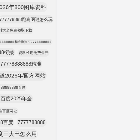
2026年800图库资料
777778888跑狗图谜怎么玩
资料大全免费领取下载
788888888精准街接7777788888888
888衔接
资料长期免费公开
777778888888精准
道2026年官方网站
888888888百度
百度2025年全
8精准百度网址
888百度
7777788888
88百度三大巴怎么用