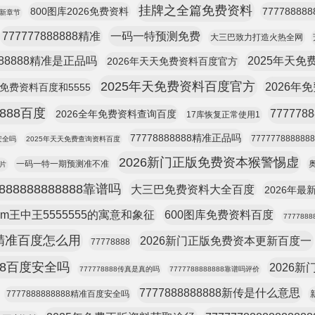
挂牌之全篇免费资料
800图库2026免费资料
7777888
最新章节
777777888888精准
一码一特预测免费
大三巴致力打造火热全网
8888888精准是正品吗
2025年天免
2026年天天免费资料百度官方
2025年天免费资料百度官方
2026年
天免费资料百度和5555
8888百度
77777
2026全年免费资料查询百度
17库恢复正常使用1
77778888888精准正品吗
77777788888
度安全吗
2025年天天免费查询资料百度
2026新门正版免费资本猴警惕虚
一码一特一期预测准不准
图片
7888888888888靠谱吗
大三巴免费资料大全百度
2026年
oom王中王5555555的寓意和象征
600图库免费资料百度
777788
88精准百度怎么用
2026新门正版免费资本更新百度一
77778888
8888百度安全吗
2026
777778888传真是真的吗
7777788888888靠谱吗评价
7777888888888新传是什么意思
7777888888888精准百度安全吗