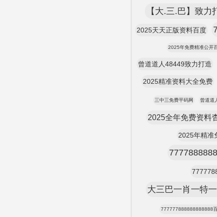
【大.三.巴】致力
2025天天正版资料百度
2025年免费精准公开
曾道道人48449致力打造
2025精准资料大全免费
三中三免费平码网
曾道道人
2025全年免费资
2025年精
7777888
77777
大三巴一肖一特一
7777778888888888