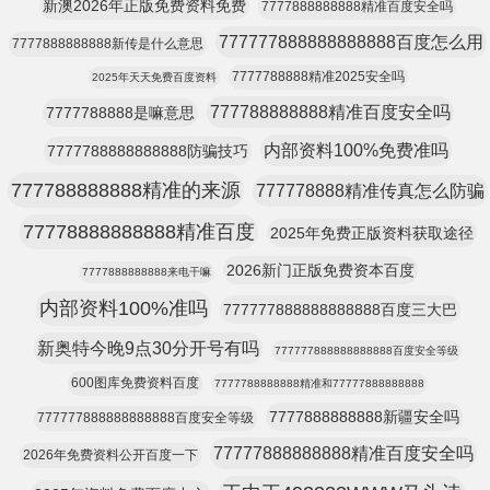
新澳2026年正版免费资料免费
7777888888888精准百度安全吗
777777888888888888百度怎么用
7777888888888新传是什么意思
7777788888精准2025安全吗
2025年天天免费百度资料
777788888888精准百度安全吗
7777788888是嘛意思
内部资料100%免费准吗
7777788888888888防骗技巧
777788888888精准的来源
777778888精准传真怎么防骗
77778888888888精准百度
2025年免费正版资料获取途径
2026新门正版免费资本百度
7777888888888来电干嘛
内部资料100%准吗
777777888888888888百度三大巴
新奥特今晚9点30分开号有吗
777777888888888888百度安全等级
600图库免费资料百度
7777788888888精准和77777888888888
7777888888888新疆安全吗
777777888888888888百度安全等级
77777888888888精准百度安全吗
2026年免费资料公开百度一下