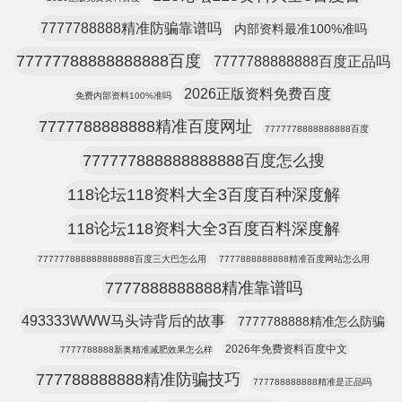
7777788888精准防骗靠谱吗
内部资料最准100%准吗
77777788888888888百度
7777788888888百度正品吗
2026正版资料免费百度
免费内部资料100%准吗
7777788888888精准百度网址
7777778888888888百度
777777888888888888百度怎么搜
118论坛118资料大全3百度百种深度解
118论坛118资料大全3百度百料深度解
777777888888888888百度三大巴怎么用
7777888888888精准百度网站怎么用
7777888888888精准靠谱吗
493333WWW马头诗背后的故事
7777788888精准怎么防骗
2026年免费资料百度中文
7777788888新奥精准减肥效果怎么样
777788888888精准防骗技巧
777788888888精准是正品吗