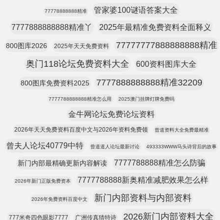
管家婆100谜语答案大全
77778888888精准
7777888888888精准丫
2025年最精准免费资料全面释义
77777777888888888精准
800图库2026
2025年天天免费资料
奥门118论坛免费资料大全
600资料图库大全
7777888888888精准32209
800图库免费资料2025
7777788888888精准怎么用
2025澳门挂牌灯牌免费吗
金牛网论坛免费论坛资料
2026年天天免费资料百度中文与2026年资料免费领
曾道资料大全免费最精准
曾夫人论坛40779中特
曾道道人论坛最新讨论
493333WWW马头诗背后的故事
7777788888精准怎么防骗
新门内部最精确更新内容解读
7777788888新奥精准减肥效果怎么样
2026年新门正版免费资本
新门内部资料与内部资料
2026年免费资料百度中文
2026新门内部资料大全
777米奇四色眼影7777
广洲传真猜特诗