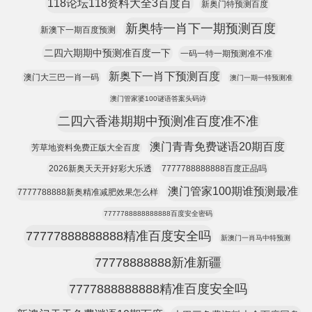
118论坛118资料大全3百度百
新奥门特预测百度
新奥特一肖下一期预测百度
新澳下一期百度预测
二四六期期中预测准百度一下
一码一特一期预测准不准
新奥下一肖下预测百度
澳门大三巴一肖一码
澳门一期一特预测准
澳门管家婆100谜语答案头码诗
二四六香港期期中预测准百度准不准
澳门青青免费谜语20期百度
芳草地资料免费正版大全百度
2026新奥天天开好彩大乐透
7777788888888百度正品吗
澳门管家100期谁预测最准
7777788888新奥精准减肥效果怎么样
7777788888888888百度安全密码
77777888888888精准百度安全吗
新澳门一肖马中特预测
77778888888新准新疆
7777888888888精准百度安全吗