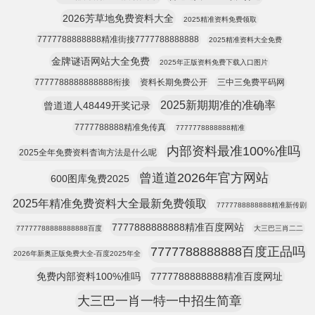
2026芳草地免费资料大全
2025精准资料免费领取
7777788888888精准街接7777788888888
2025精准资料大全免费
金牌谜语网站大全免费
2025年正版资料免费下载入口图片
7777788888888888衔接
资料长期免费公开
三中三免费平码网
2025新期期准的准确率
曾道道人48449开奖记录
7777788888精准免传真
7777778888888精准
内部资料最准100%准吗
2025全年免费资料杳询方法是什么呢
曾道道2026年官方网站
600图库兔费2025
2025年精准免费资料大全最新免费领取
7777788888888精准新传剧
7777888888888精准百度网站
77777788888888888百度
大三巴三肖二二
7777788888888百度正品吗
2026年新奥正版免费大全-百度2025年全
免费内部资料100%准吗
7777788888888精准百度网址
大三巴一肖一特一中招生简章