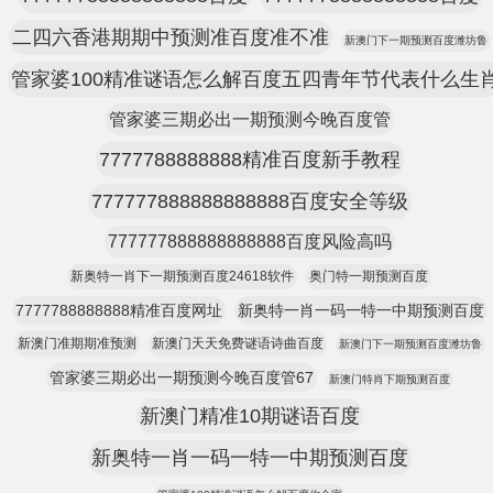
二四六香港期期中预测准百度准不准
新澳门下一期预测百度潍坊鲁
管家婆100精准谜语怎么解百度五四青年节代表什么生
管家婆三期必出一期预测今晚百度管
7777788888888精准百度新手教程
777777888888888888百度安全等级
777777888888888888百度风险高吗
新奥特一肖下一期预测百度24618软件
奥门特一期预测百度
7777788888888精准百度网址
新奥特一肖一码一特一中期预测百度
新澳门准期期准预测
新澳门天天免费谜语诗曲百度
新澳门下一期预测百度潍坊鲁
管家婆三期必出一期预测今晚百度管67
新澳门特肖下期预测百度
新澳门精准10期谜语百度
新奥特一肖一码一特一中期预测百度