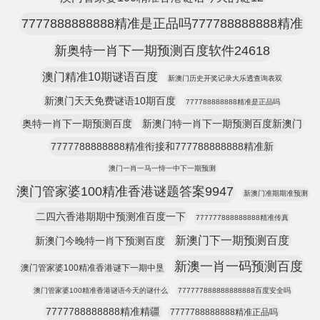
7777888888888精准是正品吗777788888888精准
新奥特一肖下一期预测百度软件24618
澳门精准10期谜语百度
新澳门历史开奖记录大乐透查询表双
新澳门天天免费谜语10期百度
777788888888精准是正品吗
奥特一肖下一期预测百度
新澳门特一肖下一期预测百度新澳门
7777788888888精准衔接和777788888888精准新
澳门一肖一马一恃一中下一期预测
澳门管家婆100精准香港谜题答案9947
新澳门准期期准预测
二四六香港期期中预测准百度一下
777777888888888精准传真
新澳门下一期预测百度
新澳门今晚特一肖下预测百度
新澳一肖一码预测百度
澳门管家婆100精准香港谜下一期中垦
澳门管家婆100精准香港谜语今天的谜什么
777777888888888888百度安全吗
7777788888888精准精疆
7777788888888精准正品吗