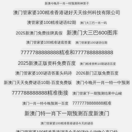
新澳今晚开一肖一特预测和神算子
澳门管家婆100精准香港谜好天天徐州科技有限公司
澳管家婆100精准谜语82期
澳门大三巴一肖一码
新澳门大三巴600图库
2025新澳门免费挂牌真假
澳门管家婆100精准谜底答案
澳门管家婆100谜语往期
7777788888888精准和7777888888888
2025新澳正版资科免费百度
澳门精准资料10期谜语百度
澳门管家婆100谜语答案头码诗
2026新门正版免费百度
新澳门天天免费谜语10期-百度免费版
澳门今晚开一肖一特一中预测
777788888888精准衡接
澳门管家下一期预测结果中山峻
7777778888888精准
澳门一肖一特今晚预测一百度
新澳门特一肖下一期预测百度新澳门
澳门管家婆100精准香港谜语今天的谜语