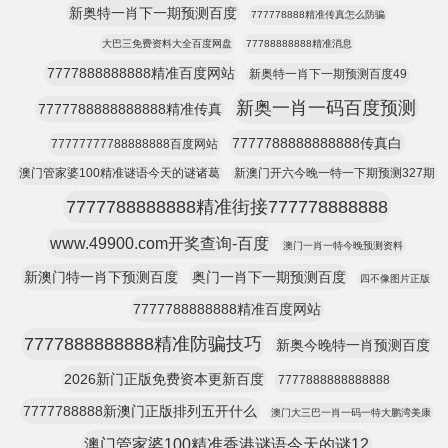
新奥特一肖下一期预测百度
777778888精准传真怎么防骗
大巴三免费资料大全百度网盘
77788888888精准消息
7777888888888精准百度网站
新奥特一肖下一期预测百度49
新奥一肖一码百度预测
7777788888888888精准传真
7777788888888888传真白
77777777788888888百度网站
澳门管家婆100精准谜语今天的谜诸葛
新澳门开六今晚一特一下期预测327期
7777788888888精准街接777778888888
www.49900.com开奖查询-百度
澳门一肖一特今晚预测资料
新澳门特一肖下预测百度
奥门一肖下一期预测百度
四不像图片正版
7777788888888精准百度网站
7777888888888精准防骗技巧
新奥今晚特一肖预测百度
2026新门正版免费资本更新百度
7777888888888888
7777788888新澳门正版排列五开什么
澳门大三巴一肖一码一特大鹏湾美康
澳门管家婆100精准香港谜语今天的谜12