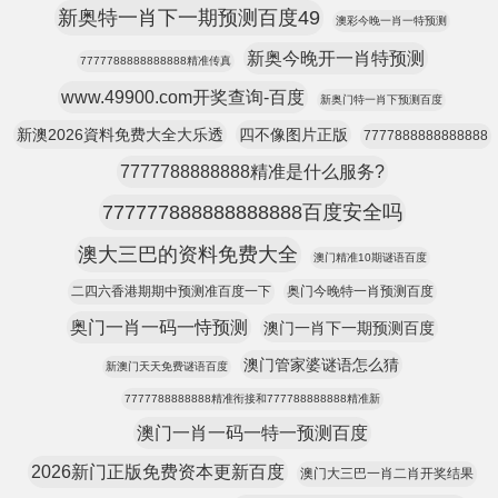
新奥特一肖下一期预测百度49
澳彩今晚一肖一特预测
新奥今晚开一肖特预测
7777788888888888精准传真
www.49900.com开奖查询-百度
新奥门特一肖下预测百度
新澳2026資料免费大全大乐透
四不像图片正版
7777888888888888
7777788888888精准是什么服务?
777777888888888888百度安全吗
澳大三巴的资料免费大全
澳门精准10期谜语百度
二四六香港期期中预测准百度一下
奥门今晚特一肖预测百度
奥门一肖一码一恃预测
澳门一肖下一期预测百度
澳门管家婆谜语怎么猜
新澳门天天免费谜语百度
7777788888888精准衔接和777788888888精准新
澳门一肖一码一特一预测百度
2026新门正版免费资本更新百度
澳门大三巴一肖二肖开奖结果